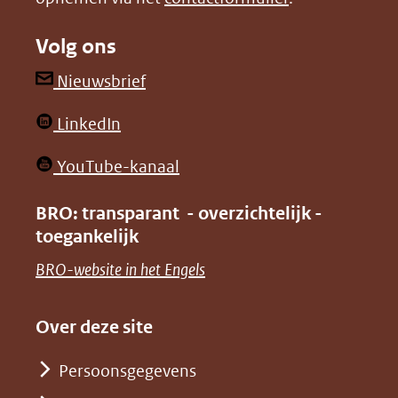
naar
naar
Volg ons
een
een
andere
andere
(opent
Nieuwsbrief
website)
website)
in
(opent
LinkedIn
nieuw
in
venster)
(opent
YouTube-kanaal
nieuw
(verwijst
in
venster)
BRO: transparant - overzichtelijk -
naar
nieuw
toegankelijk
(verwijst
een
venster)
naar
(opent
BRO-website in het Engels
andere
(verwijst
een
in
website)
naar
andere
nieuw
Over deze site
een
website)
venster)
andere
Persoonsgegevens
(verwijst
website)