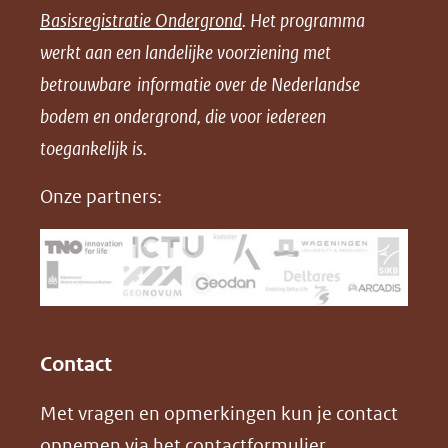
Basisregistratie Ondergrond
. Het programma
o
o
o
o
werkt aan een landelijke voorziening met
p
p
p
a
betrouwbare informatie over de Nederlandse
F
L
X
d
bodem en ondergrond, die voor iedereen
(opent
a
i
P
in
toegankelijk is.
c
n
D
nieuw
e
k
F
Onze partners:
venster)
b
e
(verwijst
o
d
naar
o
I
een
k
n
(opent
(opent
andere
in
in
website)
Contact
nieuw
nieuw
Met vragen en opmerkingen kun je contact
venster)
venster)
opnemen via het
contactformulier
.
(verwijst
(verwijst