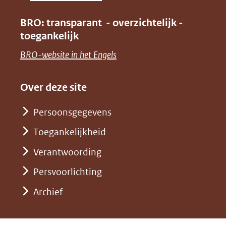
nieuw
(verwijst
in
venster)
BRO: transparant - overzichtelijk -
naar
nieuw
toegankelijk
(verwijst
een
venster)
naar
(opent
BRO-website in het Engels
andere
(verwijst
een
in
website)
naar
andere
nieuw
Over deze site
een
website)
venster)
andere
Persoonsgegevens
(verwijst
website)
Toegankelijkheid
naar
een
Verantwoording
andere
Persvoorlichting
website)
Archief