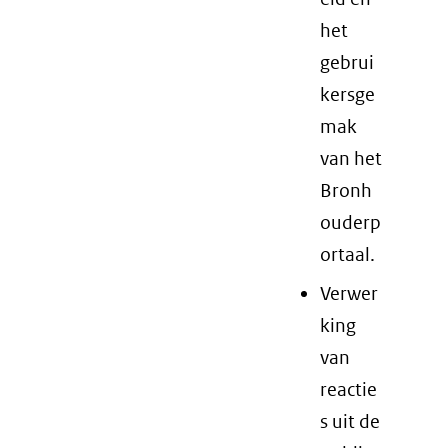
het
gebrui
kersge
mak
van het
Bronh
ouderp
ortaal.
Verwer
king
van
reactie
s uit de