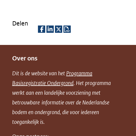
Delen
D
D
D
D
e
e
e
o
Over ons
l
l
l
w
e
e
e
n
Dit is de website van het
Programma
n
n
n
l
Basisregistratie Ondergrond
. Het programma
o
o
o
o
werkt aan een landelijke voorziening met
p
p
p
a
betrouwbare informatie over de Nederlandse
F
L
X
d
bodem en ondergrond, die voor iedereen
(opent
a
i
P
in
toegankelijk is.
c
n
D
nieuw
e
k
F