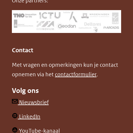
Onze partners:
venster)
b
e
(verwijst
o
d
naar
o
I
een
k
n
(opent
(opent
andere
in
in
website)
Contact
nieuw
nieuw
Met vragen en opmerkingen kun je contact
venster)
venster)
opnemen via het
contactformulier
.
(verwijst
(verwijst
naar
naar
Volg ons
een
een
andere
andere
(opent
Nieuwsbrief
website)
website)
in
(opent
LinkedIn
nieuw
in
venster)
(opent
YouTube-kanaal