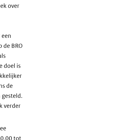
rek over
r een
op de BRO
als
e doel is
kelijker
ns de
 gesteld.
k verder
wee
0.00 tot