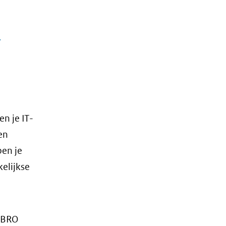
a
n je IT-
en
ben je
elijkse
t BRO