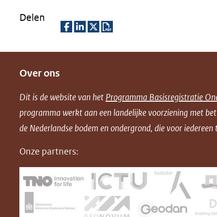
Delen
D
D
D
D
e
e
e
o
Over ons
l
l
l
w
e
e
e
n
Dit is de website van het
Programma Basisregistratie On
n
n
n
l
programma werkt aan een landelijke voorziening met be
o
o
o
o
de Nederlandse bodem en ondergrond, die voor iedereen t
p
p
p
a
F
L
X
d
Onze partners:
(opent
a
i
P
in
c
n
D
nieuw
e
k
F
venster)
b
e