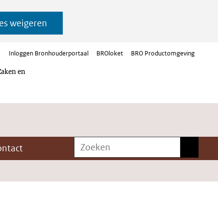
es weigeren
Inloggen Bronhouderportaal
BROloket
BRO Productomgeving
Zaken en
Zoeken
Zoeken
ontact