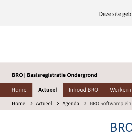
Cookies
Deze site geb
instellen
Hier
kan
het
gebruik
van
cookies
BRO | Basisregistratie Ondergrond
op
Home
Actueel
Inhoud BRO
Werken 
deze
website
Home
Actueel
Agenda
BRO Softwareplein
worden
toegestaan
BRO
of