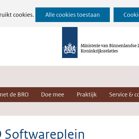
Ga
ruikt cookies.
Alle cookies toestaan
Cooki
naar
de
inhoud
Ministerie van Binnenlandse 
Koninkrijksrelaties
met de BRO
Doe mee
Praktijk
Service & c
 Softwareplein