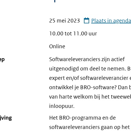
25 mei 2023
Plaats in agend
10.00 tot
11.00
uur
Online
ep
Softwareleveranciers zijn actief
uitgenodigd om deel te nemen. Be
expert en/of softwareleverancier 
ontwikkel je BRO-software? Dan 
van harte welkom bij het tweewek
inloopuur.
jving
Het BRO-programma en de
softwareleveranciers gaan op he