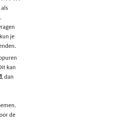
 als
.
 vragen
kun je
enden.
oopuren
Dit kan
, dan
lnemen.
voor de