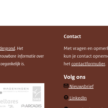
Contact
dergrond
. Het
Met vragen en opmer
trouwbare informatie over
kun je contact opnem
oegankelijk is.
het
contactformulier
.
Volg ons
(opent
Nieuwsbrief
in
(opent
LinkedIn
nieuw
in