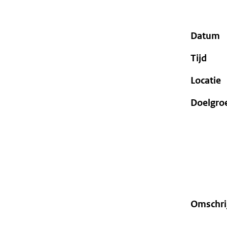
geweigerd.
Datum
Tijd
Locatie
Doelgro
Omschri