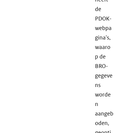
de
PDOK-
webpa
gina's,
waaro
p de
BRO-
gegeve
ns
worde
n
aangeb
oden,
geopti