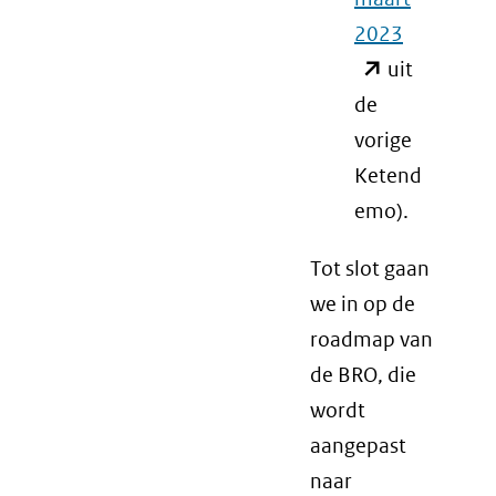
2023
(opent
uit
in
de
nieuw
vorige
venster)
Ketend
(verwijst
emo).
naar
een
Tot slot gaan
andere
we in op de
website)
roadmap van
de BRO, die
wordt
aangepast
naar