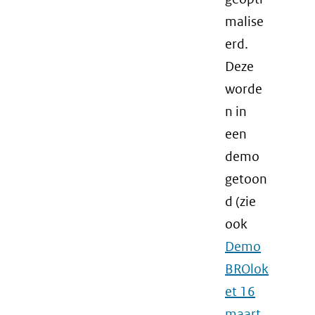
malise
erd.
Deze
worde
n in
een
demo
getoon
d (zie
ook
Demo
BROlok
et 16
maart