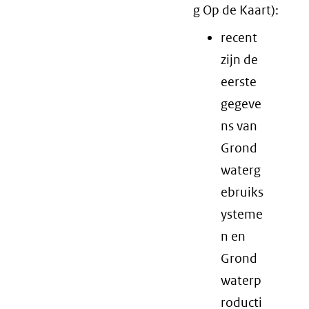
g Op de Kaart):
recent
zijn de
eerste
gegeve
ns van
Grond
waterg
ebruiks
ysteme
n en
Grond
waterp
roducti