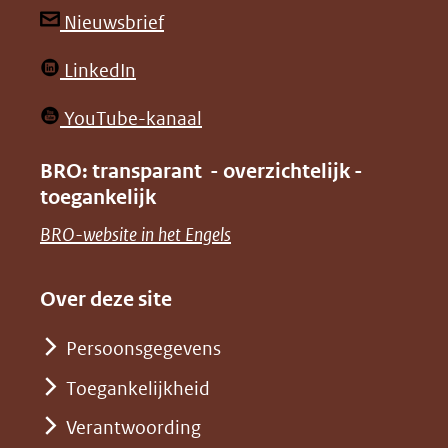
andere
andere
(opent
Nieuwsbrief
website)
website)
in
(opent
LinkedIn
nieuw
in
venster)
(opent
YouTube-kanaal
nieuw
(verwijst
in
venster)
BRO: transparant - overzichtelijk -
naar
nieuw
toegankelijk
(verwijst
een
venster)
naar
(opent
BRO-website in het Engels
andere
(verwijst
een
in
website)
naar
andere
nieuw
Over deze site
een
website)
venster)
andere
Persoonsgegevens
(verwijst
website)
Toegankelijkheid
naar
een
Verantwoording