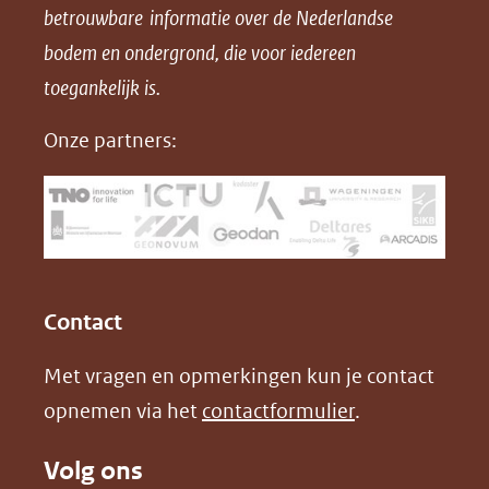
betrouwbare informatie over de Nederlandse
F
L
X
d
bodem en ondergrond, die voor iedereen
(opent
a
i
P
in
toegankelijk is.
c
n
D
nieuw
e
k
F
Onze partners:
venster)
b
e
(verwijst
o
d
naar
o
I
een
k
n
(opent
(opent
andere
in
in
website)
Contact
nieuw
nieuw
Met vragen en opmerkingen kun je contact
venster)
venster)
opnemen via het
contactformulier
.
(verwijst
(verwijst
naar
naar
Volg ons
een
een