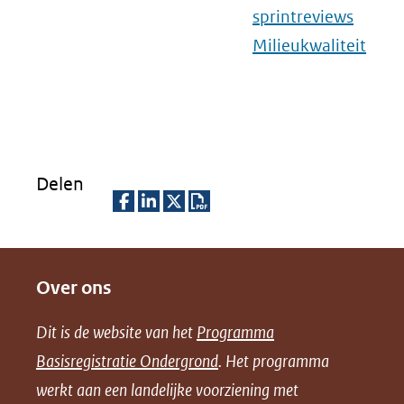
sprintreviews
Milieukwaliteit
Delen
D
D
D
D
e
e
e
o
Over ons
l
l
l
w
e
e
e
n
Dit is de website van het
Programma
n
n
n
l
Basisregistratie Ondergrond
. Het programma
o
o
o
o
werkt aan een landelijke voorziening met
p
p
p
a