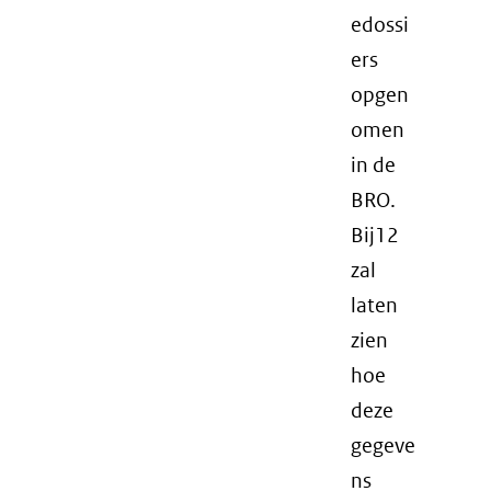
edossi
ers
opgen
omen
in de
BRO.
Bij12
zal
laten
zien
hoe
deze
gegeve
ns