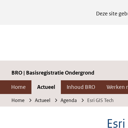
Cookies
Deze site geb
instellen
Hier
kan
het
gebruik
van
cookies
BRO | Basisregistratie Ondergrond
op
Home
Actueel
Inhoud BRO
Werken 
deze
website
Home
Actueel
Agenda
Esri GIS Tech
worden
toegestaan
Esri
of