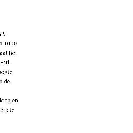
GIS-
im 1000
taat het
Esri-
oogte
n de
doen en
erk te