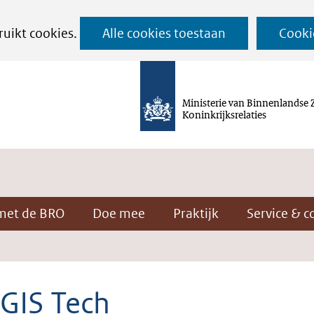
Ga
ruikt cookies.
Alle cookies toestaan
Cooki
naar
de
inhoud
Ministerie van Binnenlandse 
Koninkrijksrelaties
met de BRO
Doe mee
Praktijk
Service & c
 GIS Tech