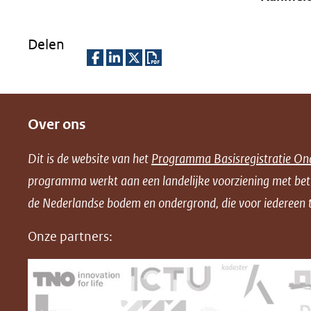
Delen
D
D
D
D
e
e
e
o
Over ons
l
l
l
w
e
e
e
n
Dit is de website van het
Programma Basisregistratie On
n
n
n
l
programma werkt aan een landelijke voorziening met be
o
o
o
o
de Nederlandse bodem en ondergrond, die voor iedereen t
p
p
p
a
F
L
X
d
Onze partners:
(opent
a
i
P
in
c
n
D
nieuw
e
k
F
venster)