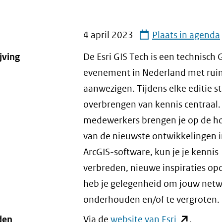
4 april 2023
Plaats in agenda
jving
De Esri GIS Tech is een technisch 
evenement in Nederland met ru
aanwezigen. Tijdens elke editie s
overbrengen van kennis centraal. 
medewerkers brengen je op de h
van de nieuwste ontwikkelingen i
ArcGIS-software, kun je je kennis
verbreden, nieuwe inspiraties op
heb je gelegenheid om jouw netw
onderhouden en/of te vergroten.
den
Via de
website van Esri
(opent
.