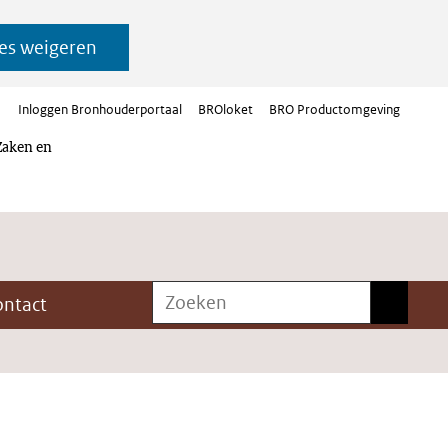
es weigeren
Inloggen Bronhouderportaal
BROloket
BRO Productomgeving
Zaken en
Zoeken
Zoeken
ontact