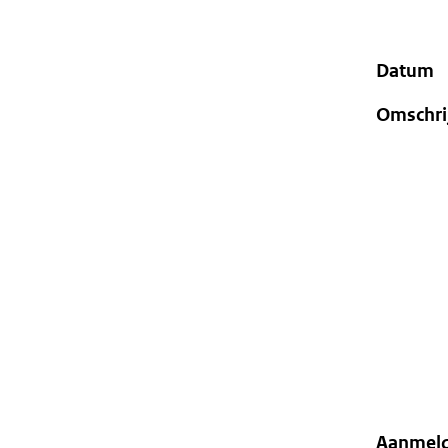
geweigerd.
Datum
Omschri
Aanmel