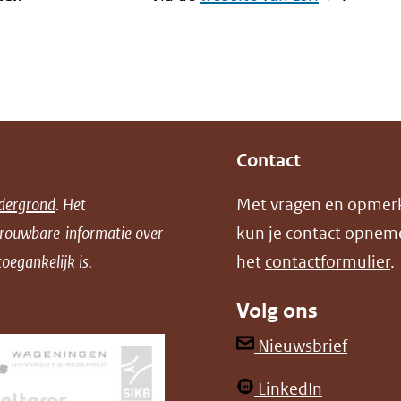
in
nieuw
venster)
(verwijst
naar
Contact
een
andere
dergrond
. Het
Met vragen en opmer
website)
trouwbare informatie over
kun je contact opnem
oegankelijk is.
het
contactformulier
.
Volg ons
(opent
Nieuwsbrief
in
(opent
LinkedIn