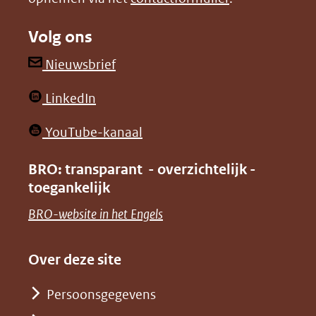
naar
naar
Volg ons
een
een
andere
andere
(opent
Nieuwsbrief
website)
website)
in
(opent
LinkedIn
nieuw
in
venster)
(opent
YouTube-kanaal
nieuw
(verwijst
in
venster)
BRO: transparant - overzichtelijk -
naar
nieuw
toegankelijk
(verwijst
een
venster)
naar
(opent
BRO-website in het Engels
andere
(verwijst
een
in
website)
naar
andere
nieuw
Over deze site
een
website)
venster)
andere
Persoonsgegevens
(verwijst
website)