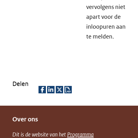
vervolgens niet
apart voor de
inloopuren aan
te melden.
Delen
D
D
D
D
e
e
e
o
Over ons
l
l
l
w
e
e
e
n
Dit is de website van het
Programma
n
n
n
l