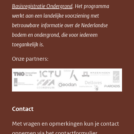
Basisregistratie Ondergrond
. Het programma
o
o
o
o
werkt aan een landelijke voorziening met
p
p
p
a
betrouwbare informatie over de Nederlandse
F
L
X
d
bodem en ondergrond, die voor iedereen
(opent
a
i
P
in
toegankelijk is.
c
n
D
nieuw
e
k
F
Onze partners:
venster)
b
e
(verwijst
o
d
naar
o
I
een
k
n
(opent
(opent
andere
in
in
website)
Contact
nieuw
nieuw
Met vragen en opmerkingen kun je contact
venster)
venster)
opnemen via het
contactformulier
.
(verwijst
(verwijst