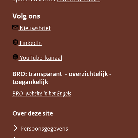
naar
naar
Volg ons
een
een
andere
andere
(opent
Nieuwsbrief
website)
website)
in
(opent
LinkedIn
nieuw
in
venster)
(opent
YouTube-kanaal
nieuw
(verwijst
in
venster)
BRO: transparant - overzichtelijk -
naar
nieuw
toegankelijk
(verwijst
een
venster)
naar
(opent
BRO-website in het Engels
andere
(verwijst
een
in
website)
naar
andere
nieuw
Over deze site
een
website)
venster)
andere
Persoonsgegevens
(verwijst
website)