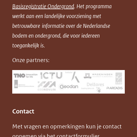
Basisregistratie Ondergrond
. Het programma
o
o
o
o
werkt aan een landelijke voorziening met
p
p
p
a
betrouwbare informatie over de Nederlandse
F
L
X
d
bodem en ondergrond, die voor iedereen
(opent
a
i
P
in
toegankelijk is.
c
n
D
nieuw
e
k
F
Onze partners:
venster)
b
e
(verwijst
o
d
naar
o
I
een
k
n
(opent
(opent
andere
in
in
website)
Contact
nieuw
nieuw
Met vragen en opmerkingen kun je contact
venster)
venster)
opnemen via het
contactformulier
.
(verwijst
(verwijst