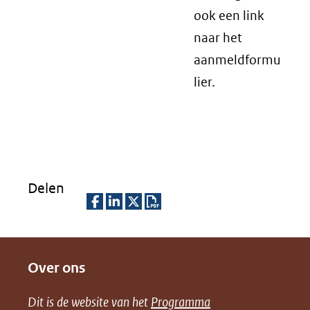
ook een link
naar het
aanmeldformu
lier.
Delen
D
D
D
D
e
e
e
o
Over ons
l
l
l
w
e
e
e
n
Dit is de website van het
Programma
n
n
n
l