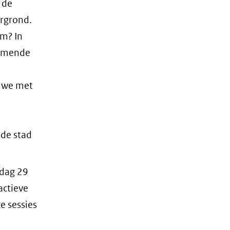
 de
rgrond.
em? In
komende
 we met
 de stad
rdag 29
actieve
e sessies