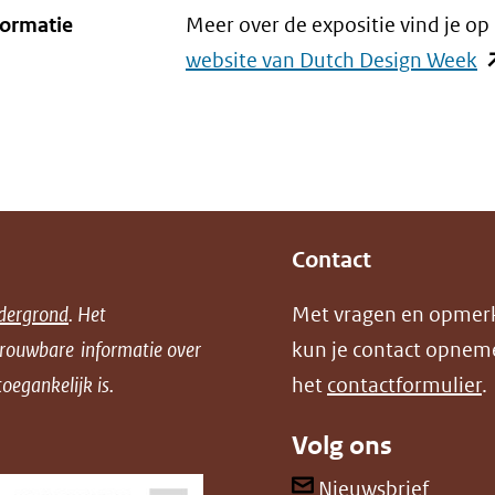
in
formatie
Meer over de expositie vind je op
nieuw
website van Dutch Design Week
(
venster)
in
(verwijst
n
naar
ve
een
(v
andere
n
Contact
website)
e
a
dergrond
. Het
Met vragen en opmer
w
trouwbare informatie over
kun je contact opnem
oegankelijk is.
het
contactformulier
.
Volg ons
(opent
Nieuwsbrief