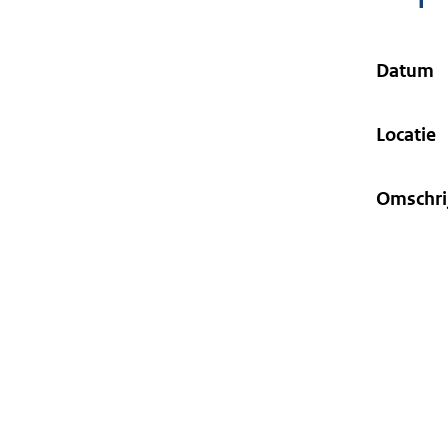
geweigerd.
Datum
Locatie
Omschri