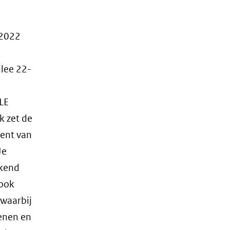
 2022
llee 22-
LE
 zet de
ent van
Je
ekend
 ook
 waarbij
enen en