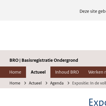
Cookies
Deze site geb
instellen
Hier
kan
het
gebruik
van
cookies
BRO | Basisregistratie Ondergrond
op
Home
Actueel
Inhoud BRO
Werken 
deze
website
Home
Actueel
Agenda
Expositie: In de vo
worden
toegestaan
Expo
of