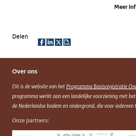
Meer in
Delen
D
D
D
D
e
e
e
o
Over ons
l
l
l
w
e
e
e
n
Dit is de website van het
Programma Basisregistratie On
n
n
n
l
programma werkt aan een landelijke voorziening met be
o
o
o
o
de Nederlandse bodem en ondergrond, die voor iedereen t
p
p
p
a
F
L
X
d
Onze partners:
(opent
a
i
P
in
c
n
D