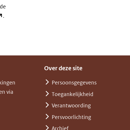
 de
opent
.
ieuw
nster)
erwijst
aar
Over deze site
en
ndere
kingen
Persoonsgegevens
ebsite)
en via
Toegankelijkheid
Verantwoording
Persvoorlichting
Archief