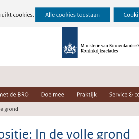
Ga
ruikt cookies.
Alle cookies toestaan
Cooki
naar
de
inhoud
Ministerie van Binnenlandse 
Koninkrijksrelaties
met de BRO
Doe mee
Praktijk
Service & c
lle grond
sitie: In de volle grond