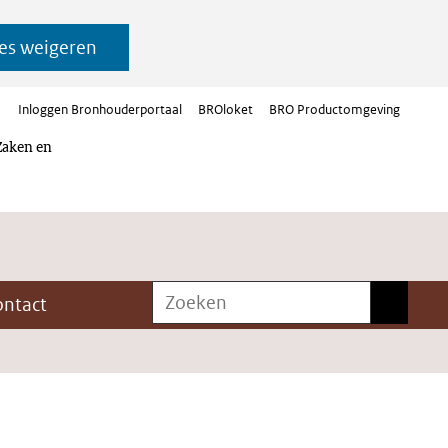
es weigeren
Inloggen Bronhouderportaal
BROloket
BRO Productomgeving
Zaken en
Zoeken
Zoeken
ontact