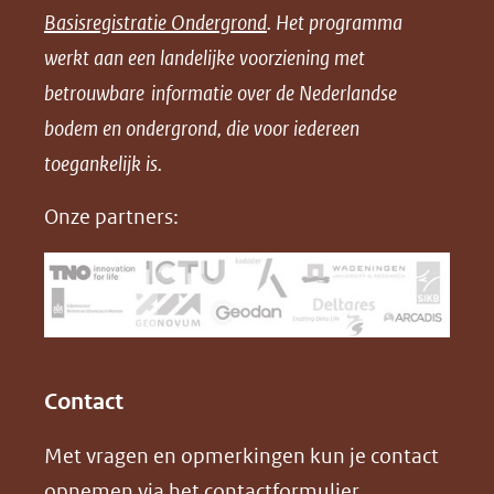
Basisregistratie Ondergrond
. Het programma
o
o
o
o
werkt aan een landelijke voorziening met
p
p
p
a
betrouwbare informatie over de Nederlandse
F
L
X
d
bodem en ondergrond, die voor iedereen
(opent
a
i
P
in
toegankelijk is.
c
n
D
nieuw
e
k
F
Onze partners:
venster)
b
e
(verwijst
o
d
naar
o
I
een
k
n
(opent
(opent
andere
in
in
website)
Contact
nieuw
nieuw
Met vragen en opmerkingen kun je contact
venster)
venster)
opnemen via het
contactformulier
.
(verwijst
(verwijst