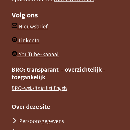
naar
naar
Volg ons
een
een
andere
andere
(opent
Nieuwsbrief
website)
website)
in
(opent
LinkedIn
nieuw
in
venster)
(opent
YouTube-kanaal
nieuw
(verwijst
in
venster)
BRO: transparant - overzichtelijk -
naar
nieuw
toegankelijk
(verwijst
een
venster)
naar
(opent
BRO-website in het Engels
andere
(verwijst
een
in
website)
naar
andere
nieuw
Over deze site
een
website)
venster)
andere
Persoonsgegevens
(verwijst
website)