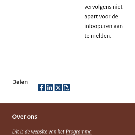
vervolgens niet
apart voor de
inloopuren aan
te melden.
Delen
D
D
D
D
e
e
e
o
Over ons
l
l
l
w
e
e
e
n
Dit is de website van het
Programma
n
n
n
l