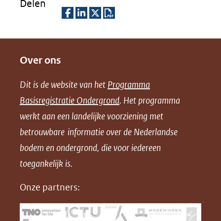
Delen
naar
een
D
D
D
D
andere
e
e
e
o
website)
Over ons
l
l
l
w
e
e
e
n
Dit is de website van het
Programma
n
n
n
l
Basisregistratie Ondergrond
. Het programma
o
o
o
o
werkt aan een landelijke voorziening met
p
p
p
a
betrouwbare informatie over de Nederlandse
F
L
X
d
bodem en ondergrond, die voor iedereen
(opent
a
i
P
in
toegankelijk is.
c
n
D
nieuw
e
k
F
Onze partners:
venster)
b
e
(verwijst
o
d