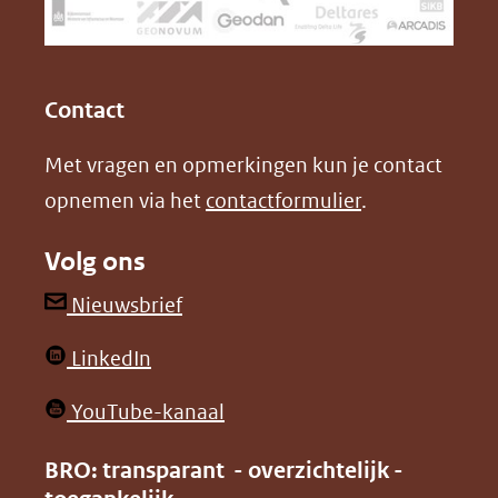
naar
o
I
een
k
n
(opent
(opent
andere
in
in
website)
Contact
nieuw
nieuw
Met vragen en opmerkingen kun je contact
venster)
venster)
opnemen via het
contactformulier
.
(verwijst
(verwijst
naar
naar
Volg ons
een
een
andere
andere
(opent
Nieuwsbrief
website)
website)
in
(opent
LinkedIn
nieuw
in
venster)
(opent
YouTube-kanaal
nieuw
(verwijst
in
venster)
BRO: transparant - overzichtelijk -
naar
nieuw