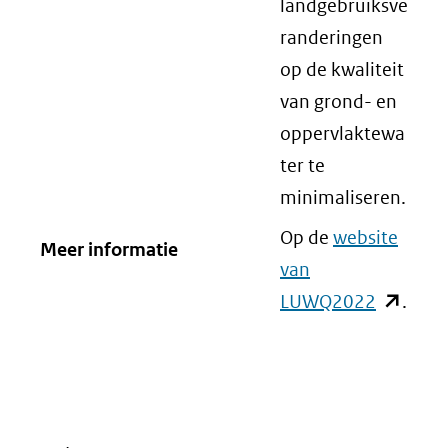
landgebruiksve
randeringen
op de kwaliteit
van grond- en
oppervlaktewa
ter te
minimaliseren.
Op de
website
Meer informatie
van
LUWQ2022
(opent
.
in
nieuw
venster)
(verwijst