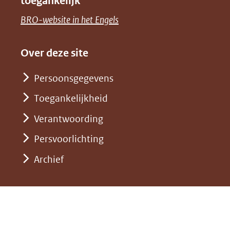
toegankelijk
(verwijst
een
venster)
naar
(opent
BRO-website in het Engels
andere
(verwijst
een
in
website)
naar
andere
nieuw
Over deze site
een
website)
venster)
andere
Persoonsgegevens
(verwijst
website)
Toegankelijkheid
naar
een
Verantwoording
andere
Persvoorlichting
website)
Archief