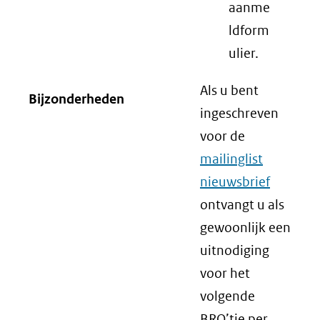
aanme
ldform
ulier.
Als u bent
Bijzonderheden
ingeschreven
voor de
mailinglist
nieuwsbrief
ontvangt u als
gewoonlijk een
uitnodiging
voor het
volgende
BRO’tje per