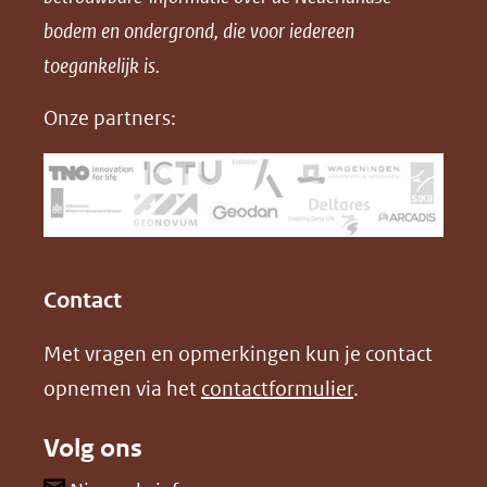
F
L
X
d
bodem en ondergrond, die voor iedereen
(opent
a
i
P
in
toegankelijk is.
c
n
D
nieuw
e
k
F
Onze partners:
venster)
b
e
(verwijst
o
d
naar
o
I
een
k
n
(opent
(opent
andere
in
in
website)
Contact
nieuw
nieuw
Met vragen en opmerkingen kun je contact
venster)
venster)
opnemen via het
contactformulier
.
(verwijst
(verwijst
naar
naar
Volg ons
een
een