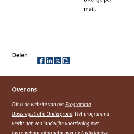
mail.
Delen
D
D
D
D
e
e
e
o
Over ons
l
l
l
w
e
e
e
n
Dit is de website van het
Programma
n
n
n
l
Basisregistratie Ondergrond
. Het programma
o
o
o
o
werkt aan een landelijke voorziening met
p
p
p
a
betrouwbare informatie over de Nederlandse