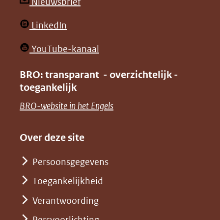
andere
andere
(opent
Nieuwsbrief
website)
website)
in
(opent
LinkedIn
nieuw
in
venster)
(opent
YouTube-kanaal
nieuw
(verwijst
in
venster)
BRO: transparant - overzichtelijk -
naar
nieuw
toegankelijk
(verwijst
een
venster)
naar
(opent
BRO-website in het Engels
andere
(verwijst
een
in
website)
naar
andere
nieuw
Over deze site
een
website)
venster)
andere
Persoonsgegevens
(verwijst
website)
Toegankelijkheid
naar
een
Verantwoording
andere
Persvoorlichting