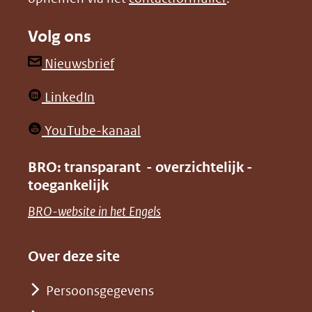
naar
naar
Volg ons
een
een
andere
andere
(opent
Nieuwsbrief
website)
website)
in
(opent
LinkedIn
nieuw
in
venster)
(opent
YouTube-kanaal
nieuw
(verwijst
in
venster)
BRO: transparant - overzichtelijk -
naar
nieuw
toegankelijk
(verwijst
een
venster)
naar
(opent
BRO-website in het Engels
andere
(verwijst
een
in
website)
naar
andere
nieuw
Over deze site
een
website)
venster)
andere
Persoonsgegevens
(verwijst
website)