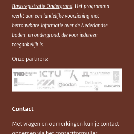
Basisregistratie Ondergrond
. Het programma
o
o
o
o
werkt aan een landelijke voorziening met
p
p
p
a
betrouwbare informatie over de Nederlandse
F
L
X
d
bodem en ondergrond, die voor iedereen
(opent
a
i
P
in
toegankelijk is.
c
n
D
nieuw
e
k
F
Onze partners:
venster)
b
e
(verwijst
o
d
naar
o
I
een
k
n
(opent
(opent
andere
in
in
website)
Contact
nieuw
nieuw
Met vragen en opmerkingen kun je contact
venster)
venster)
opnemen via het
contactformulier
.
(verwijst
(verwijst