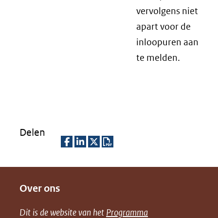
vervolgens niet
apart voor de
inloopuren aan
te melden.
Delen
D
D
D
D
e
e
e
o
Over ons
l
l
l
w
e
e
e
n
Dit is de website van het
Programma
n
n
n
l