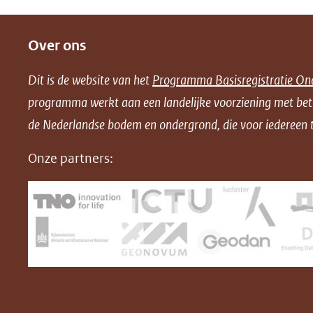
D
D
D
D
e
e
e
o
Over ons
l
l
l
w
e
e
e
n
Dit is de website van het
Programma Basisregistratie On
n
n
n
l
programma werkt aan een landelijke voorziening met be
o
o
o
o
de Nederlandse bodem en ondergrond, die voor iedereen t
p
p
p
a
F
L
X
d
Onze partners:
(opent
a
i
P
in
c
n
D
nieuw
e
k
F
venster)
b
e
(verwijst
o
d
naar
o
I
een
k
n