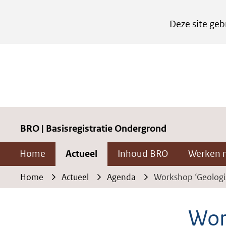
Cookies
Deze site geb
instellen
Hier
kan
het
gebruik
van
cookies
BRO | Basisregistratie Ondergrond
op
Home
Actueel
Inhoud BRO
Werken 
deze
website
Home
Actueel
Agenda
Workshop ‘Geologi
worden
toegestaan
Wor
of