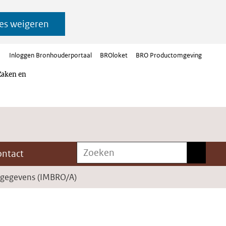
es weigeren
Inloggen Bronhouderportaal
BROloket
BRO Productomgeving
Zaken en
Zoeken
Zoeken
ontact
 gegevens (IMBRO/A)