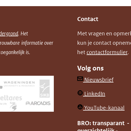
Contact
dergrond
. Het
Met vragen en opmer
trouwbare informatie over
kun je contact opnem
oegankelijk is.
het
contactformulier
.
Volg ons
(opent
Nieuwsbrief
in
(opent
LinkedIn
nieuw
in
venster
(o
YouTube-kanaal
nieuw
(verwij
in
venster)
BRO: transparant -
naar
ni
overzichtelijk -
(verwijst