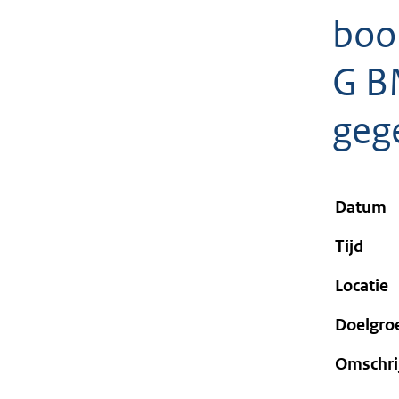
geweigerd.
boo
G B
geg
Datum
Tijd
Locatie
Doelgro
Omschri