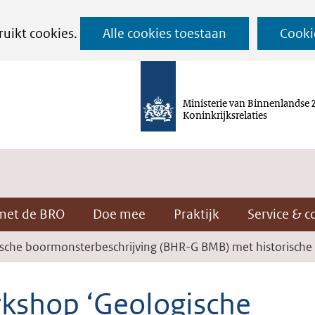
Ga
ruikt cookies.
Alle cookies toestaan
Cooki
naar
de
inhoud
Ministerie van Binnenlandse 
Koninkrijksrelaties
met de BRO
Doe mee
Praktijk
Service & c
sche boormonsterbeschrijving (BHR-G BMB) met historische
kshop ‘Geologische