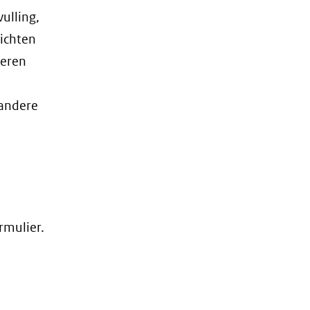
ulling,
lichten
reren
 andere
rmulier.