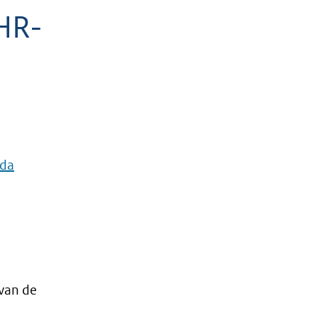
HR-
nda
 van de