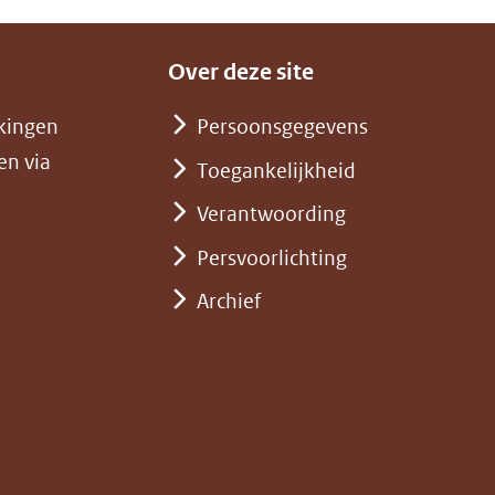
Over deze site
kingen
Persoonsgegevens
en via
Toegankelijkheid
Verantwoording
Persvoorlichting
Archief
)
pent
st
euw