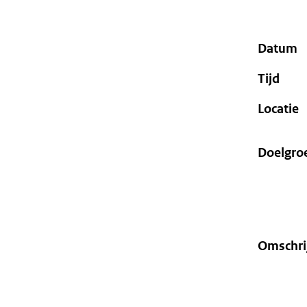
geweigerd.
Datum
Tijd
Locatie
Doelgro
Omschri