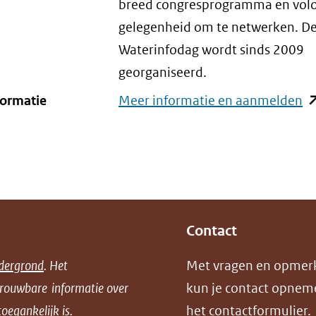
breed congresprogramma en vol
gelegenheid om te netwerken. D
Waterinfodag wordt sinds 2009
georganiseerd.
formatie
Meer informatie en aanmelden
(o
in
n
ve
(v
na
Contact
e
an
dergrond
. Het
Met vragen en opmer
we
trouwbare informatie over
kun je contact opnem
oegankelijk is.
het
contactformulier
.