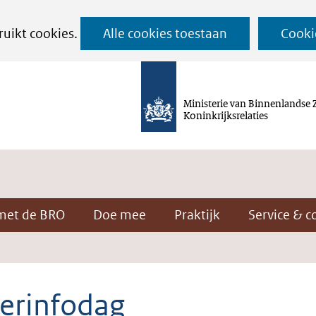
Ga
ruikt cookies.
Alle cookies toestaan
Cooki
naar
de
inhoud
Ministerie van Binnenlandse 
Koninkrijksrelaties
met de BRO
Doe mee
Praktijk
Service & c
erinfodag