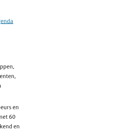
agenda
appen,
eenten,
n
beurs en
met 60
ekend en