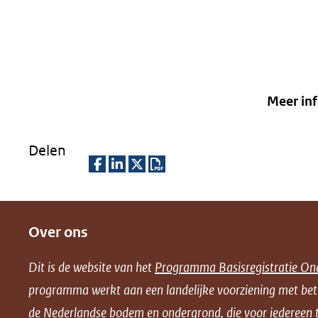
Meer in
Delen
D
D
D
D
e
e
e
o
Over ons
l
l
l
w
e
e
e
n
Dit is de website van het
Programma Basisregistratie On
n
n
n
l
programma werkt aan een landelijke voorziening met be
o
o
o
o
de Nederlandse bodem en ondergrond, die voor iedereen t
p
p
p
a