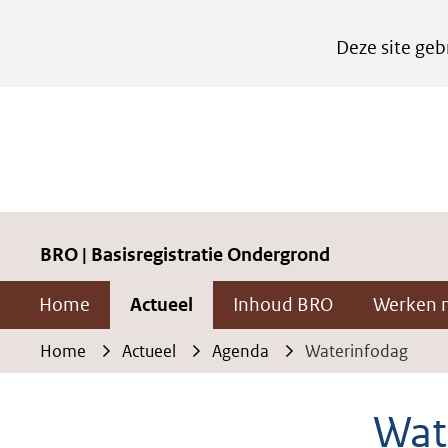
Cookies
Deze site geb
instellen
Hier
kan
het
gebruik
van
cookies
BRO | Basisregistratie Ondergrond
op
Home
Actueel
Inhoud BRO
Werken 
deze
website
Home
Actueel
Agenda
Waterinfodag
worden
toegestaan
Wat
of