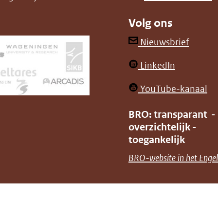
Volg ons
(opent
Nieuwsbrief
in
(opent
LinkedIn
nieuw
in
venster
(o
YouTube-kanaal
nieuw
(verwij
in
venster)
BRO: transparant -
naar
ni
overzichtelijk -
(verwijst
een
ve
toegankelijk
naar
andere
(v
BRO-website in het Engel
een
websit
na
andere
ee
website)
an
we