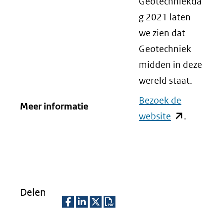
Geotechniekda
g 2021 laten
we zien dat
Geotechniek
midden in deze
wereld staat.
Bezoek de
Meer informatie
website
(opent
.
in
nieuw
venster)
(verwijst
Delen
naar
een
D
D
D
D