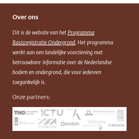
andere
e
e
e
o
website)
Over ons
l
l
l
w
e
e
e
n
Dit is de website van het
Programma
n
n
n
l
Basisregistratie Ondergrond
. Het programma
o
o
o
o
werkt aan een landelijke voorziening met
p
p
p
a
betrouwbare informatie over de Nederlandse
F
L
X
d
bodem en ondergrond, die voor iedereen
(opent
a
i
P
in
toegankelijk is.
c
n
D
nieuw
e
k
F
Onze partners:
venster)
b
e
(verwijst
o
d
naar
o
I
een
k
n
(opent
(opent
andere