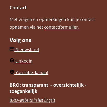
in
in
website)
Contact
nieuw
nieuw
Met vragen en opmerkingen kun je contact
venster)
venster)
opnemen via het
contactformulier
.
(verwijst
(verwijst
naar
naar
Volg ons
een
een
andere
andere
(opent
Nieuwsbrief
website)
website)
in
(opent
LinkedIn
nieuw
in
venster)
(opent
YouTube-kanaal
nieuw
(verwijst
in
venster)
BRO: transparant - overzichtelijk -
naar
nieuw
toegankelijk
(verwijst
een
venster)
naar
(opent
BRO-website in het Engels
andere
(verwijst
een