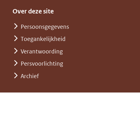
in
website)
naar
andere
nieuw
Over deze site
een
website)
venster)
andere
Persoonsgegevens
(verwijst
website)
Toegankelijkheid
naar
een
Verantwoording
andere
Persvoorlichting
website)
Archief