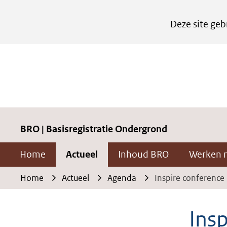
Cookies
Deze site geb
instellen
Hier
kan
het
gebruik
van
cookies
BRO | Basisregistratie Ondergrond
op
Home
Actueel
Inhoud BRO
Werken 
deze
website
Home
Actueel
Agenda
Inspire conference
worden
toegestaan
Ins
of