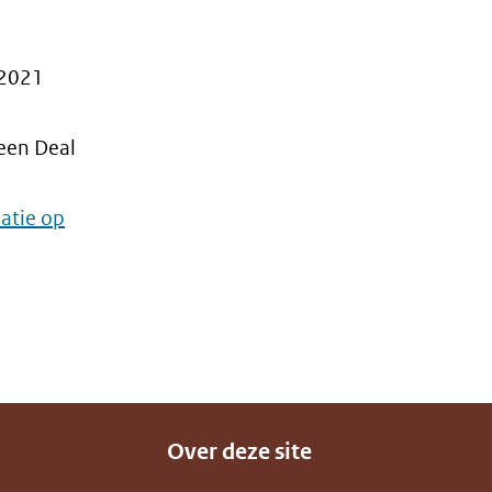
 2021
een Deal
atie op
Over deze site