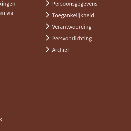
kingen
Persoonsgegevens
en via
Toegankelijkheid
Verantwoording
Persvoorlichting
Archief
)
pent
st
euw
nster)
erwijst
(opent
s
e)
ar
in