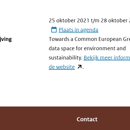
25 oktober 2021
t/m
28 oktober
Plaats in agenda
jving
Towards a Common European Gr
data space for environment and
sustainability.
Bekijk meer inform
de website
(opent
.
in
nieuw
venster)
(verwijst
naar
Contact
een