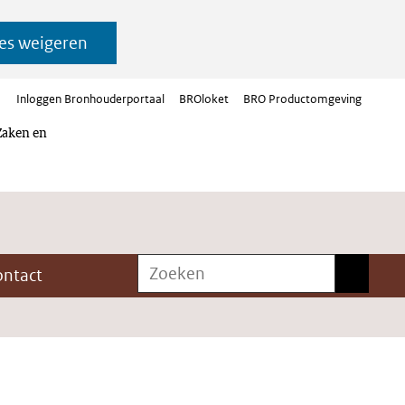
es weigeren
Inloggen Bronhouderportaal
BROloket
BRO Productomgeving
Zaken en
Zoeken
Zoeken
ontact