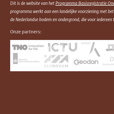
Dit is de website van het
Programma Basisregistratie On
n
n
n
l
programma werkt aan een landelijke voorziening met be
o
o
o
o
de Nederlandse bodem en ondergrond, die voor iedereen t
p
p
p
a
F
L
X
d
Onze partners:
(opent
a
i
P
in
c
n
D
nieuw
e
k
F
venster)
b
e
(verwijst
o
d
naar
o
I
een
k
n
(opent
(opent
andere
in
in
website)
nieuw
nieuw
venster)
venster)