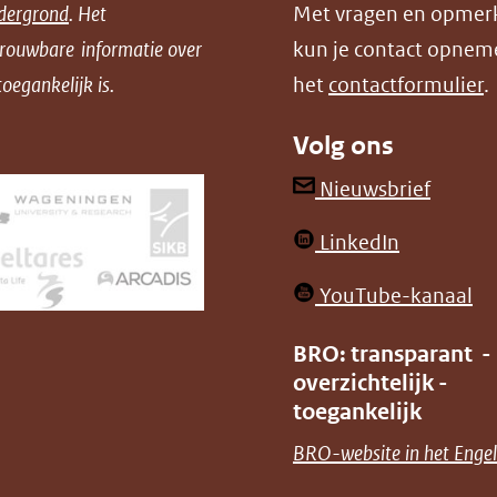
andere
dergrond
. Het
Met vragen en opmer
website)
trouwbare informatie over
kun je contact opnem
oegankelijk is.
het
contactformulier
.
Volg ons
(opent
Nieuwsbrief
in
(opent
LinkedIn
nieuw
in
venster
(o
YouTube-kanaal
nieuw
(verwij
in
venster)
BRO: transparant -
naar
ni
overzichtelijk -
(verwijst
een
ve
toegankelijk
naar
andere
(v
BRO-website in het Engel
een
websit
na
andere