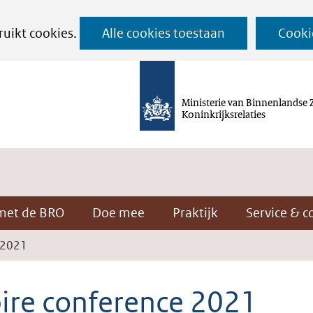
Ga
ruikt cookies.
Alle cookies toestaan
Cooki
naar
de
inhoud
Ministerie van Binnenlandse 
Koninkrijksrelaties
met de BRO
Doe mee
Praktijk
Service & c
 2021
pire conference 2021