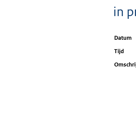
geweigerd.
in p
Datum
Tijd
Omschri