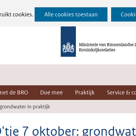
Ga
ruikt cookies.
Alle cookies toestaan
Cooki
naar
de
inhoud
Ministerie van Binnenlandse 
Koninkrijksrelaties
met de BRO
Doe mee
Praktijk
Service & c
grondwater in praktijk
'tje 7 oktober: grondwat