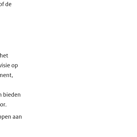
of de
het
isie op
ment,
n bieden
or.
appen aan