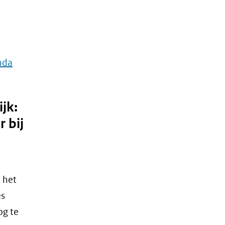
nda
jk:
 bij
 het
es
og te