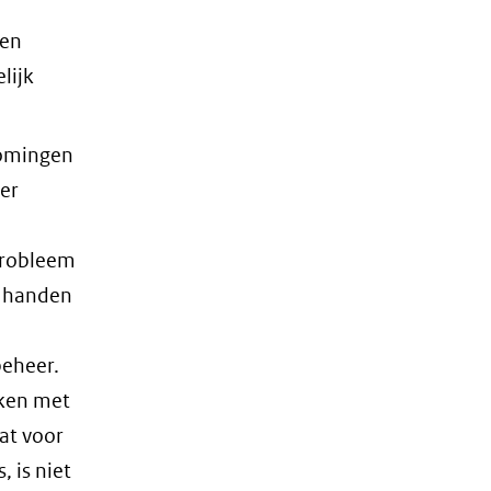
een
lijk
romingen
er
probleem
n handen
beheer.
aken met
at voor
 is niet