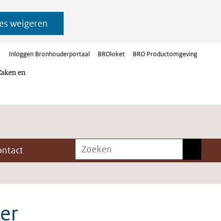
es weigeren
Inloggen Bronhouderportaal
BROloket
BRO Productomgeving
Zaken en
Zoeken
Zoeken
ontact
er