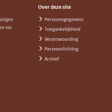
Over deze site
kingen
Persoonsgegevens
en via
Toegankelijkheid
Verantwoording
Persvoorlichting
Archief
)
pent
st
euw
nster)