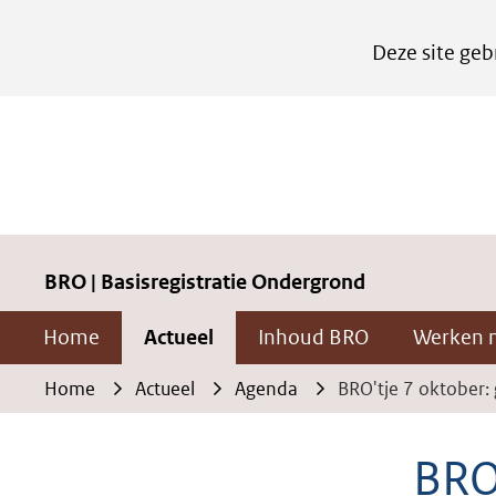
Cookies
Deze site geb
instellen
Hier
kan
het
gebruik
van
cookies
BRO | Basisregistratie Ondergrond
op
Home
Actueel
Inhoud BRO
Werken 
deze
website
Home
Actueel
Agenda
BRO'tje 7 oktober: 
worden
toegestaan
BRO
of