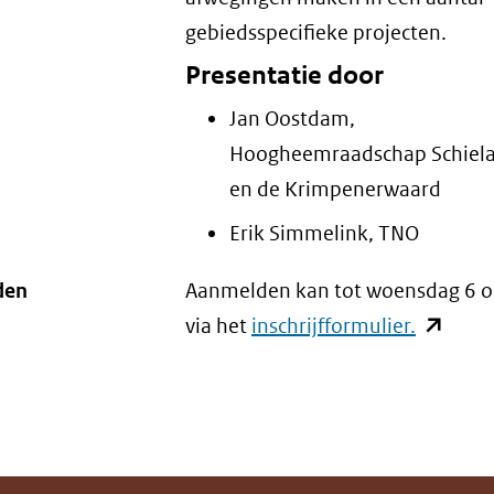
gebiedsspecifieke projecten.
Presentatie door
Jan Oostdam,
Hoogheemraadschap Schiel
en de Krimpenerwaard
Erik Simmelink, TNO
den
Aanmelden kan tot woensdag 6 o
via het
inschrijfformulier.
(opent
in
nieuw
venster)
(verwijst