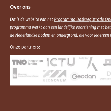
Over ons
l
l
l
w
e
e
e
n
Dit is de website van het
Programma Basisregistratie On
n
n
n
l
programma werkt aan een landelijke voorziening met be
o
o
o
o
de Nederlandse bodem en ondergrond, die voor iedereen t
p
p
p
a
F
L
X
d
Onze partners:
(opent
a
i
P
in
c
n
D
nieuw
e
k
F
venster)
b
e
(verwijst
o
d
naar
o
I
een
k
n
(opent
(opent
andere
in
in
website)