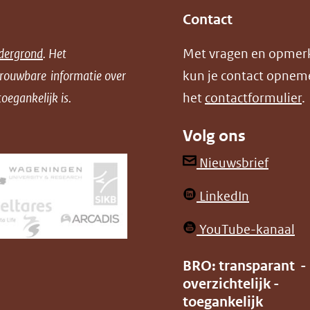
naar
Contact
een
andere
dergrond
. Het
Met vragen en opmer
website)
trouwbare informatie over
kun je contact opnem
oegankelijk is.
het
contactformulier
.
Volg ons
(opent
Nieuwsbrief
in
(opent
LinkedIn
nieuw
in
venster
(o
YouTube-kanaal
nieuw
(verwij
in
venster)
BRO: transparant -
naar
ni
overzichtelijk -
(verwijst
een
ve
toegankelijk
naar