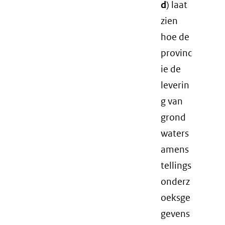
d
) laat
zien
hoe de
provinc
ie de
leverin
g van
grond
waters
amens
tellings
onderz
oeksge
gevens