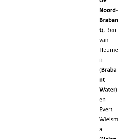
cie
Noord-
Braban
t
), Ben
van
Heume
n
(
Braba
nt
Water
)
en
Evert
Wielsm
a