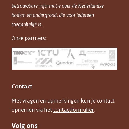
betrouwbare informatie over de Nederlandse
F
L
X
d
bodem en ondergrond, die voor iedereen
(opent
a
i
P
in
toegankelijk is.
c
n
D
nieuw
e
k
F
Onze partners:
venster)
b
e
(verwijst
o
d
naar
o
I
een
k
n
(opent
(opent
andere
in
in
website)
Contact
nieuw
nieuw
Met vragen en opmerkingen kun je contact
venster)
venster)
opnemen via het
contactformulier
.
(verwijst
(verwijst
naar
naar
Volg ons
een
een