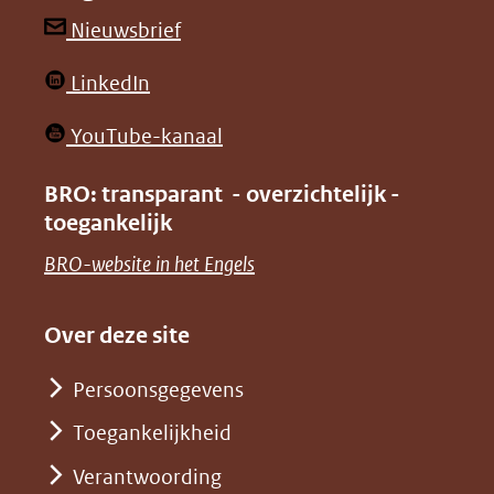
andere
andere
(opent
Nieuwsbrief
website)
website)
in
(opent
LinkedIn
nieuw
in
venster)
(opent
YouTube-kanaal
nieuw
(verwijst
in
venster)
BRO: transparant - overzichtelijk -
naar
nieuw
toegankelijk
(verwijst
een
venster)
naar
(opent
BRO-website in het Engels
andere
(verwijst
een
in
website)
naar
andere
nieuw
Over deze site
een
website)
venster)
andere
Persoonsgegevens
(verwijst
website)
Toegankelijkheid
naar
een
Verantwoording