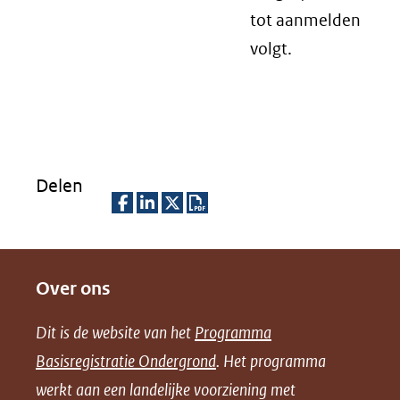
tot aanmelden
volgt.
Delen
D
D
D
D
e
e
e
o
Over ons
l
l
l
w
e
e
e
n
Dit is de website van het
Programma
n
n
n
l
Basisregistratie Ondergrond
. Het programma
o
o
o
o
werkt aan een landelijke voorziening met
p
p
p
a