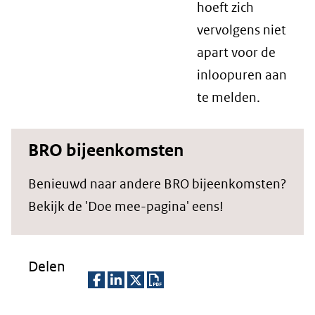
hoeft zich
vervolgens niet
apart voor de
inloopuren aan
te melden.
BRO bijeenkomsten
Benieuwd naar andere BRO bijeenkomsten?
Bekijk de 'Doe mee-pagina' eens!
Delen
D
D
D
D