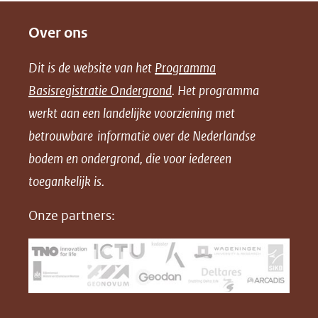
e
e
e
o
Over ons
l
l
l
w
e
e
e
n
Dit is de website van het
Programma
n
n
n
l
Basisregistratie Ondergrond
. Het programma
o
o
o
o
werkt aan een landelijke voorziening met
p
p
p
a
betrouwbare informatie over de Nederlandse
F
L
X
d
bodem en ondergrond, die voor iedereen
(opent
a
i
P
in
toegankelijk is.
c
n
D
nieuw
e
k
F
Onze partners:
venster)
b
e
(verwijst
o
d
naar
o
I
een
k
n
(opent
(opent
andere