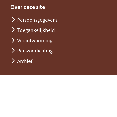
website)
naar
andere
nieuw
Over deze site
een
website)
venster)
andere
Persoonsgegevens
(verwijst
website)
Toegankelijkheid
naar
een
Verantwoording
andere
Persvoorlichting
website)
Archief