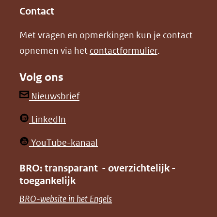
in
in
website)
Contact
nieuw
nieuw
Met vragen en opmerkingen kun je contact
venster)
venster)
opnemen via het
contactformulier
.
(verwijst
(verwijst
naar
naar
Volg ons
een
een
andere
andere
(opent
Nieuwsbrief
website)
website)
in
(opent
LinkedIn
nieuw
in
venster)
(opent
YouTube-kanaal
nieuw
(verwijst
in
venster)
BRO: transparant - overzichtelijk -
naar
nieuw
toegankelijk
(verwijst
een
venster)
naar
(opent
BRO-website in het Engels
andere
(verwijst
een
in