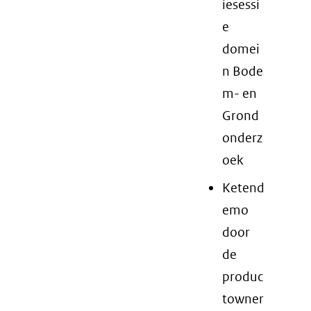
iesessi
e
domei
n Bode
m- en
Grond
onderz
oek
Ketend
emo
door
de
produc
towner