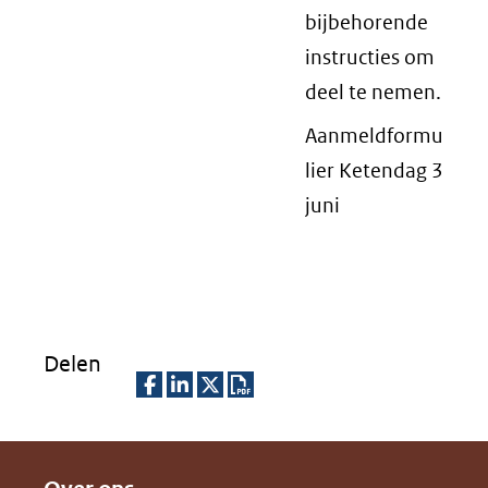
bijbehorende
instructies om
deel te nemen.
Aanmeldformu
lier Ketendag 3
juni
Delen
D
D
D
D
e
e
e
o