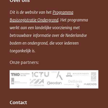
Over ons
l
l
l
w
e
e
e
n
Dit is de website van het
Programma
n
n
n
l
Basisregistratie Ondergrond
. Het programma
o
o
o
o
werkt aan een landelijke voorziening met
p
p
p
a
betrouwbare informatie over de Nederlandse
F
L
X
d
bodem en ondergrond, die voor iedereen
(opent
a
i
P
in
toegankelijk is.
c
n
D
nieuw
e
k
F
Onze partners:
venster)
b
e
(verwijst
o
d
naar
o
I
een
k
n
(opent
(opent
andere
in
in
website)
Contact