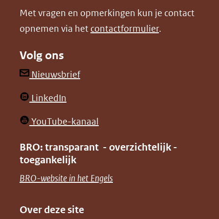
nieuw
nieuw
Met vragen en opmerkingen kun je contact
venster)
venster)
opnemen via het
contactformulier
.
(verwijst
(verwijst
naar
naar
Volg ons
een
een
andere
andere
(opent
Nieuwsbrief
website)
website)
in
(opent
LinkedIn
nieuw
in
venster)
(opent
YouTube-kanaal
nieuw
(verwijst
in
venster)
BRO: transparant - overzichtelijk -
naar
nieuw
toegankelijk
(verwijst
een
venster)
naar
(opent
BRO-website in het Engels
andere
(verwijst
een
in
website)
naar
andere
nieuw
Over deze site
een