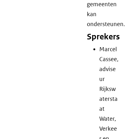
gemeenten
kan
ondersteunen.
Sprekers
Marcel
Cassee,
advise
ur
Rijksw
atersta
at
Water,
Verkee
r en