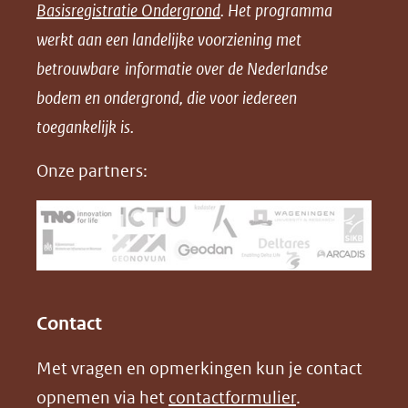
Basisregistratie Ondergrond
. Het programma
o
o
o
o
werkt aan een landelijke voorziening met
p
p
p
a
betrouwbare informatie over de Nederlandse
F
L
X
d
bodem en ondergrond, die voor iedereen
(opent
a
i
P
in
toegankelijk is.
c
n
D
nieuw
e
k
F
Onze partners:
venster)
b
e
(verwijst
o
d
naar
o
I
een
k
n
(opent
(opent
andere
in
in
website)
Contact
nieuw
nieuw
Met vragen en opmerkingen kun je contact
venster)
venster)
opnemen via het
contactformulier
.
(verwijst
(verwijst