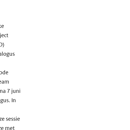
ke
ject
D)
talogus
iode
team
na 7 juni
gus. In
ze sessie
jze met