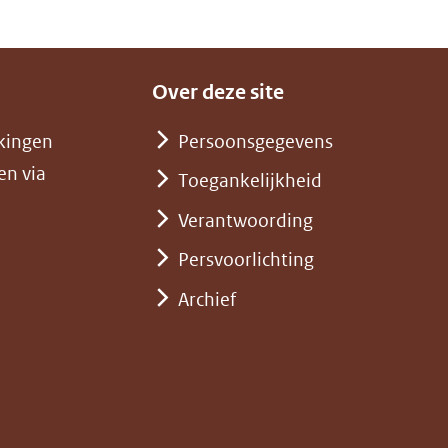
Over deze site
kingen
Persoonsgegevens
en via
Toegankelijkheid
Verantwoording
Persvoorlichting
Archief
)
pent
st