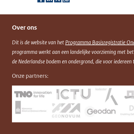
D
D
D
D
e
e
e
o
Over ons
l
l
l
w
e
e
e
n
Dit is de website van het
Programma Basisregistratie On
n
n
n
l
programma werkt aan een landelijke voorziening met be
o
o
o
o
de Nederlandse bodem en ondergrond, die voor iedereen t
p
p
p
a
F
L
X
d
Onze partners:
(opent
a
i
P
in
c
n
D
nieuw
e
k
F
venster)
b
e
(verwijst
o
d
naar
o
I