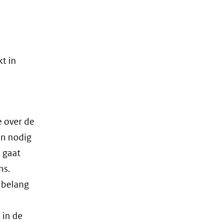
kt in
e over de
n nodig
n gaat
ns.
 belang
in de