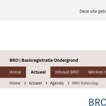
Cookies
Deze site geb
instellen
Hier
kan
het
gebruik
van
cookies
BRO | Basisregistratie Ondergrond
op
Home
Actueel
Inhoud BRO
Werken 
deze
website
Home
Actueel
Agenda
BRO Ketendag
worden
toegestaan
BRO
of