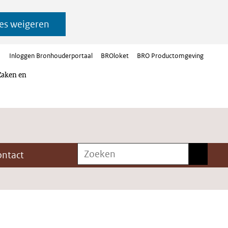
es weigeren
Inloggen Bronhouderportaal
BROloket
BRO Productomgeving
Zaken en
Zoeken
Zoeken
ontact