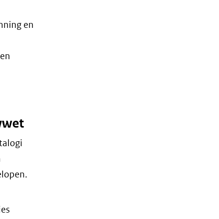
inning en
den
wwet
talogi
n
elopen.
ies