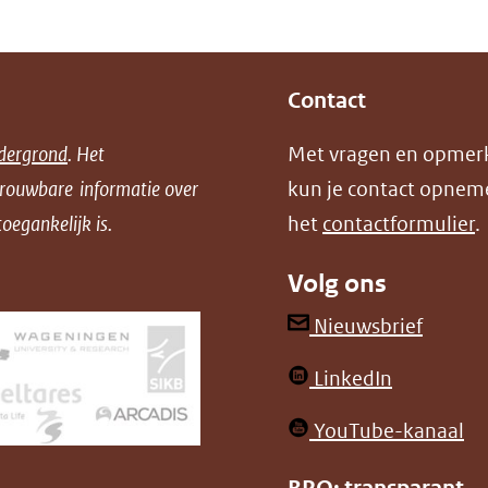
Contact
dergrond
. Het
Met vragen en opmer
trouwbare informatie over
kun je contact opnem
oegankelijk is.
het
contactformulier
.
Volg ons
(opent
Nieuwsbrief
in
(opent
LinkedIn
nieuw
in
venster
(o
YouTube-kanaal
nieuw
(verwij
in
venster)