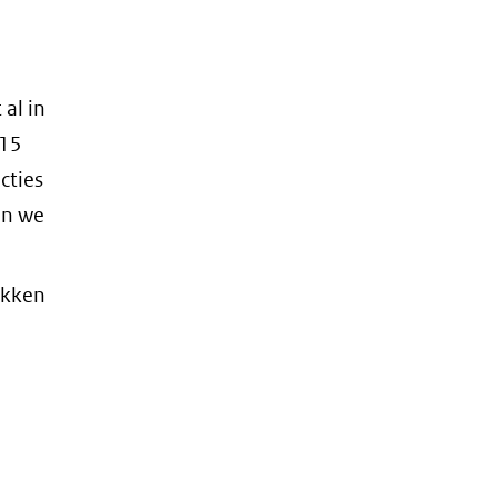
al in
 15
cties
en we
akken