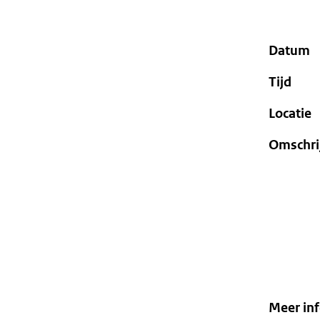
geweigerd.
Datum
Tijd
Locatie
Omschri
Meer in