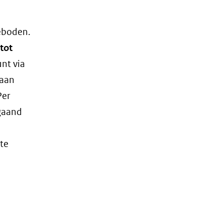
geboden.
tot
unt via
 aan
Per
fgaand
 te