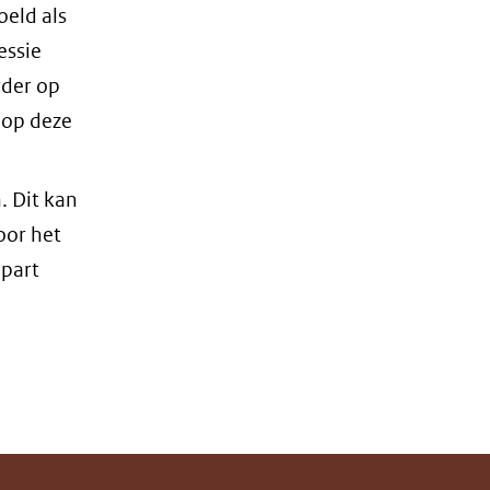
oeld als
essie
rder op
 op deze
. Dit kan
oor het
apart