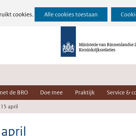
Ga
ruikt cookies.
Alle cookies toestaan
Cooki
naar
de
inhoud
Ministerie van Binnenlandse 
Koninkrijksrelaties
met de BRO
Doe mee
Praktijk
Service & c
15 april
april