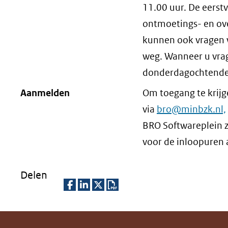
11.00 uur. De eerstv
ontmoetings- en ove
kunnen ook vragen w
weg. Wanneer u vrag
donderdagochtende
Aanmelden
Om toegang te krijg
via
bro@minbzk.nl,
BRO Softwareplein z
voor de inloopuren 
Delen
D
D
D
D
e
e
e
o