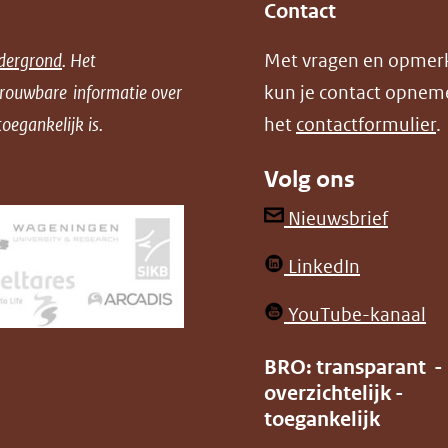
Contact
dergrond
. Het
Met vragen en opmer
trouwbare informatie over
kun je contact opnem
oegankelijk is.
het
contactformulier
.
Volg ons
(opent
Nieuwsbrief
in
(opent
LinkedIn
nieuw
in
venster
(o
YouTube-kanaal
nieuw
(verwij
in
venster)
BRO: transparant -
naar
ni
overzichtelijk -
(verwijst
een
ve
toegankelijk
naar
andere
(v