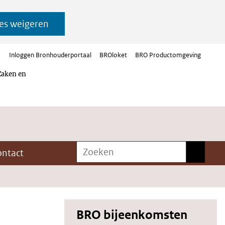
es weigeren
Inloggen Bronhouderportaal
BROloket
BRO Productomgeving
Zaken en
Zoeken
Zoeken
ontact
BRO bijeenkomsten