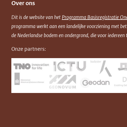
Over ons
l
l
l
w
e
e
e
n
Dit is de website van het
Programma Basisregistratie On
n
n
n
l
programma werkt aan een landelijke voorziening met be
o
o
o
o
de Nederlandse bodem en ondergrond, die voor iedereen t
p
p
p
a
F
L
X
d
Onze partners:
(opent
a
i
P
in
c
n
D
nieuw
e
k
F
venster)
b
e
(verwijst
o
d
naar
o
I
een
k
n
(opent
(opent
andere
in
in
website)