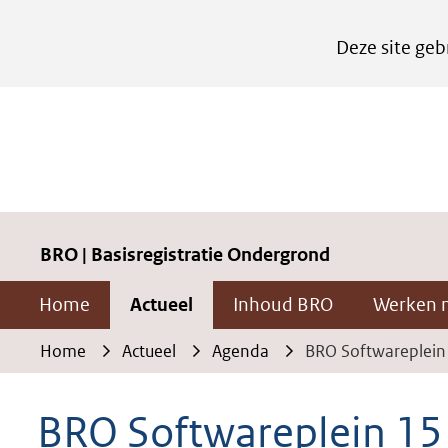
Cookies
Deze site geb
instellen
Hier
kan
het
gebruik
van
cookies
BRO | Basisregistratie Ondergrond
op
Home
Actueel
Inhoud BRO
Werken 
deze
website
Home
Actueel
Agenda
BRO Softwareplein 
worden
toegestaan
BRO Softwareplein 15 
of