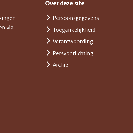
Over deze site
kingen
Persoonsgegevens
en via
Toegankelijkheid
Verantwoording
Persvoorlichting
Archief
)
pent
st
euw
nster)
erwijst