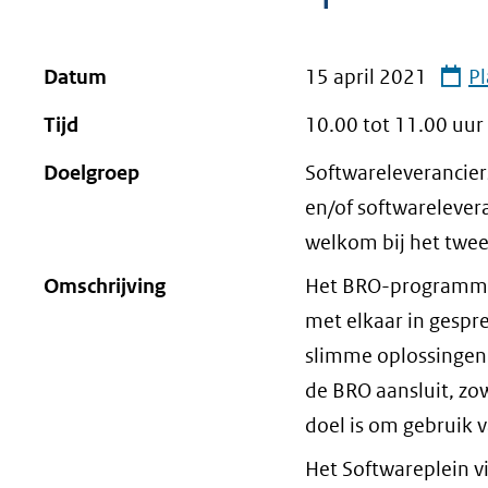
geweigerd.
Datum
15 april 2021
Pl
Tijd
10.00 tot
11.00
uur
Doelgroep
Softwareleverancier
en/of softwarelever
welkom bij het twee
Omschrijving
Het BRO-programma 
met elkaar in gespr
slimme oplossingen.
de BRO aansluit, zow
doel is om gebruik 
Het Softwareplein v