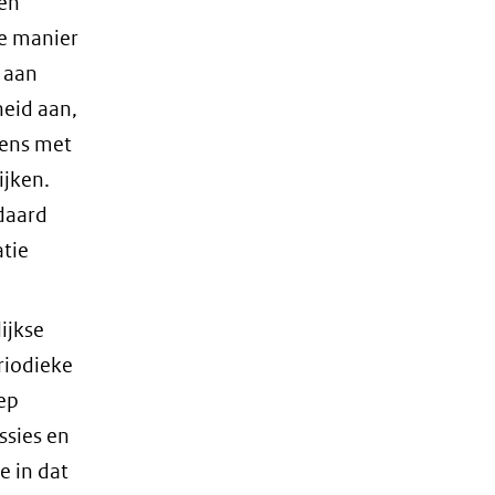
en
e manier
 aan
eid aan,
vens met
ijken.
ndaard
atie
ijkse
riodieke
ep
ssies en
e in dat