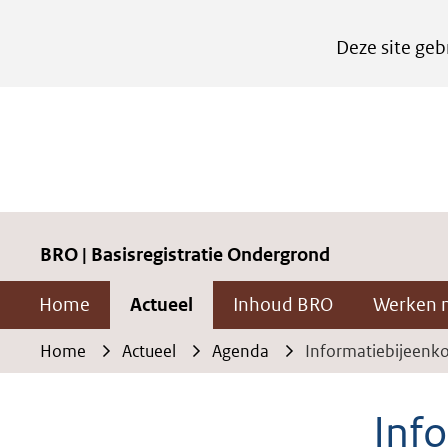
Cookies
Deze site geb
instellen
Hier
kan
het
gebruik
van
cookies
BRO | Basisregistratie Ondergrond
op
Home
Actueel
Inhoud BRO
Werken 
deze
website
Home
Actueel
Agenda
Informatiebijeenk
worden
toegestaan
Inf
of