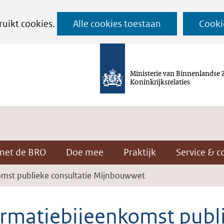
Ga
ruikt cookies.
Alle cookies toestaan
Cooki
naar
de
inhoud
Ministerie van Binnenlandse 
Koninkrijksrelaties
met de BRO
Doe mee
Praktijk
Service & c
omst publieke consultatie Mijnbouwwet
ormatiebijeenkomst publ