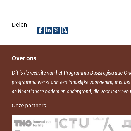
Delen
D
D
D
D
e
e
e
o
Over ons
l
l
l
w
e
e
e
n
Dit is de website van het
Programma Basisregistratie On
n
n
n
l
programma werkt aan een landelijke voorziening met be
o
o
o
o
de Nederlandse bodem en ondergrond, die voor iedereen t
p
p
p
a
F
L
X
d
Onze partners:
(opent
a
i
P
in
c
n
D
nieuw
e
k
F