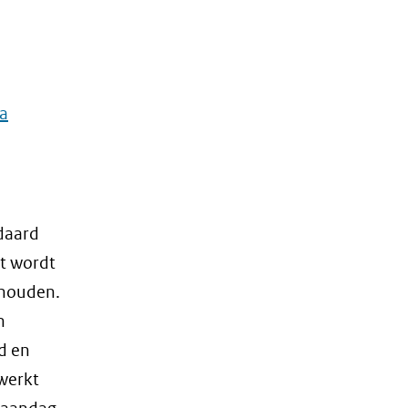
da
ndaard
ct wordt
ehouden.
n
d en
werkt