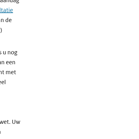
maandag
tatie
n de
)
s u nog
an een
nt met
eel
wwet. Uw
n