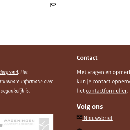
.
Contact
dergrond
. Het
Met vragen en opmer
trouwbare informatie over
kun je contact opnem
oegankelijk is.
het
contactformulier
.
Volg ons
(opent
Nieuwsbrief
in