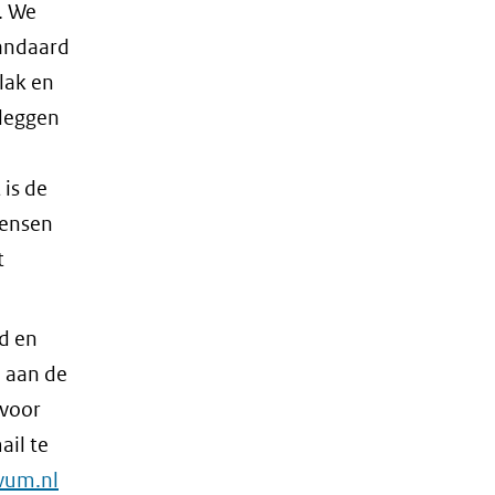
. We
tandaard
lak en
 leggen
 is de
mensen
t
nd en
n aan de
 voor
ail te
vum.nl