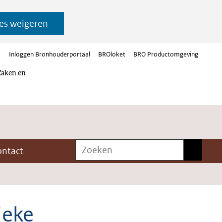
es weigeren
Inloggen Bronhouderportaal
BROloket
BRO Productomgeving
Zaken en
Zoeken
Zoeken
ontact
ieke