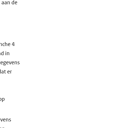
n aan de
anche 4
nd in
gegevens
dat er
op
evens