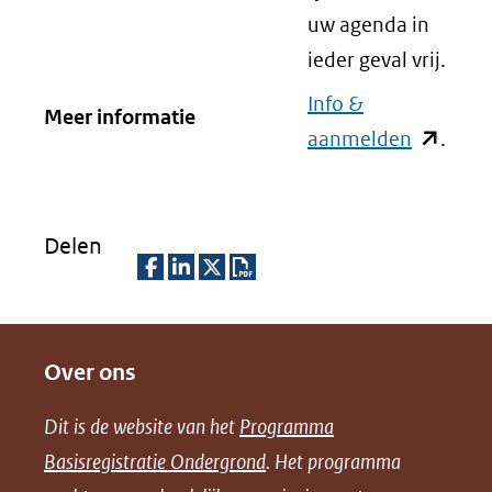
uw agenda in
ieder geval vrij.
Info &
Meer informatie
aanmelden
(opent
.
in
nieuw
venster)
Delen
(verwijst
D
D
D
D
naar
e
e
e
o
een
Over ons
l
l
l
w
andere
e
e
e
n
website)
Dit is de website van het
Programma
n
n
n
l
Basisregistratie Ondergrond
. Het programma
o
o
o
o