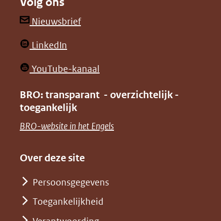
Volg ons
een
een
andere
andere
(opent
Nieuwsbrief
website)
website)
in
(opent
LinkedIn
nieuw
in
venster)
(opent
YouTube-kanaal
nieuw
(verwijst
in
venster)
BRO: transparant - overzichtelijk -
naar
nieuw
toegankelijk
(verwijst
een
venster)
naar
(opent
BRO-website in het Engels
andere
(verwijst
een
in
website)
naar
andere
nieuw
Over deze site
een
website)
venster)
andere
Persoonsgegevens
(verwijst
website)
Toegankelijkheid
naar
een