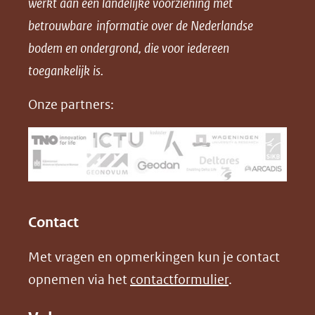
werkt aan een landelijke voorziening met
p
p
p
a
betrouwbare informatie over de Nederlandse
F
L
X
d
bodem en ondergrond, die voor iedereen
(opent
a
i
P
in
toegankelijk is.
c
n
D
nieuw
e
k
F
Onze partners:
venster)
b
e
(verwijst
o
d
naar
o
I
een
k
n
(opent
(opent
andere
in
in
website)
Contact
nieuw
nieuw
Met vragen en opmerkingen kun je contact
venster)
venster)
opnemen via het
contactformulier
.
(verwijst
(verwijst
naar
naar