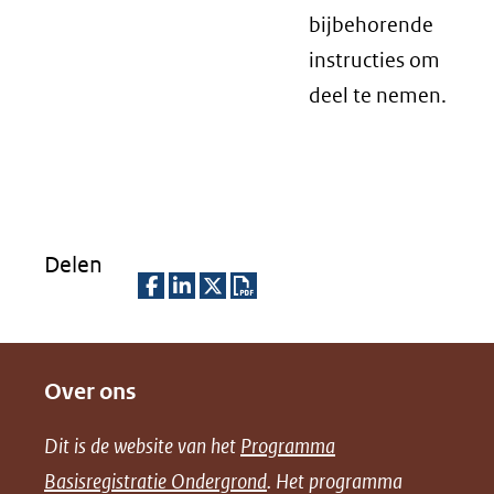
bijbehorende
instructies om
deel te nemen.
Delen
D
D
D
D
e
e
e
o
Over ons
l
l
l
w
e
e
e
n
Dit is de website van het
Programma
n
n
n
l
Basisregistratie Ondergrond
. Het programma
o
o
o
o