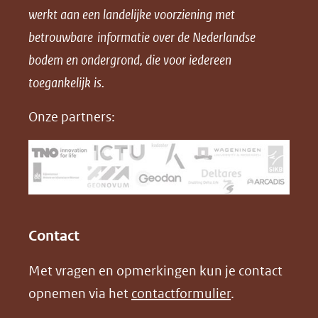
werkt aan een landelijke voorziening met
p
p
p
a
betrouwbare informatie over de Nederlandse
F
L
X
d
bodem en ondergrond, die voor iedereen
(opent
a
i
P
in
toegankelijk is.
c
n
D
nieuw
e
k
F
Onze partners:
venster)
b
e
(verwijst
o
d
naar
o
I
een
k
n
(opent
(opent
andere
in
in
website)
Contact
nieuw
nieuw
Met vragen en opmerkingen kun je contact
venster)
venster)
opnemen via het
contactformulier
.
(verwijst
(verwijst
naar
naar