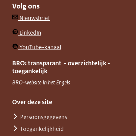
Volg ons
een
een
andere
andere
(opent
Nieuwsbrief
website)
website)
in
(opent
LinkedIn
nieuw
in
venster)
(opent
YouTube-kanaal
nieuw
(verwijst
in
venster)
BRO: transparant - overzichtelijk -
naar
nieuw
toegankelijk
(verwijst
een
venster)
naar
(opent
BRO-website in het Engels
andere
(verwijst
een
in
website)
naar
andere
nieuw
Over deze site
een
website)
venster)
andere
Persoonsgegevens
(verwijst
website)
Toegankelijkheid
naar