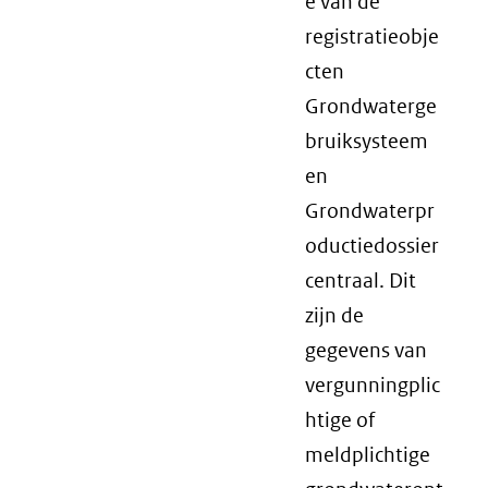
e van de
registratieobje
cten
Grondwaterge
bruiksysteem
en
Grondwaterpr
oductiedossier
centraal. Dit
zijn de
gegevens van
vergunningplic
htige of
meldplichtige