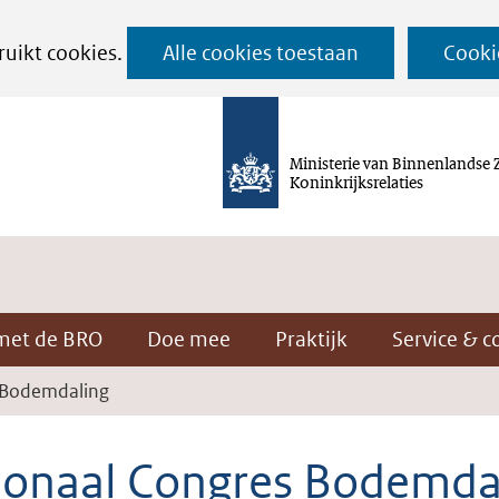
Ga
ruikt cookies.
Alle cookies toestaan
Cooki
naar
de
inhoud
Ministerie van Binnenlandse 
Koninkrijksrelaties
met de BRO
Doe mee
Praktijk
Service & c
 Bodemdaling
ionaal Congres Bodemda