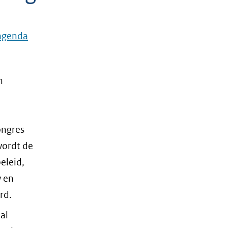
 agenda
n
ongres
wordt de
eleid,
 en
rd.
al