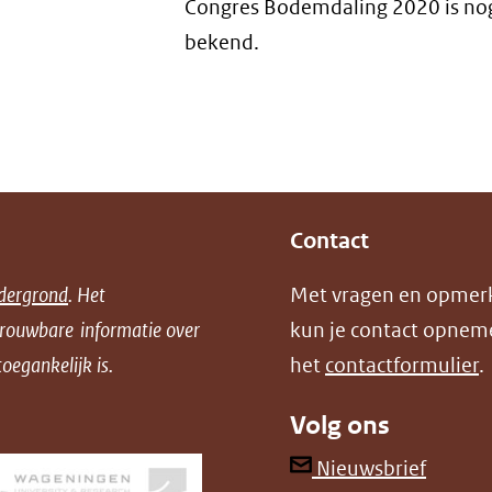
Congres Bodemdaling 2020 is nog
bekend.
Contact
dergrond
. Het
Met vragen en opmer
trouwbare informatie over
kun je contact opnem
oegankelijk is.
het
contactformulier
.
Volg ons
(opent
Nieuwsbrief