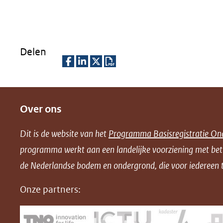
Delen
D
D
D
D
e
e
e
o
Over ons
l
l
l
w
e
e
e
n
Dit is de website van het
Programma Basisregistratie On
n
n
n
l
programma werkt aan een landelijke voorziening met be
o
o
o
o
de Nederlandse bodem en ondergrond, die voor iedereen t
p
p
p
a
F
L
X
d
Onze partners:
(opent
a
i
P
in
c
n
D