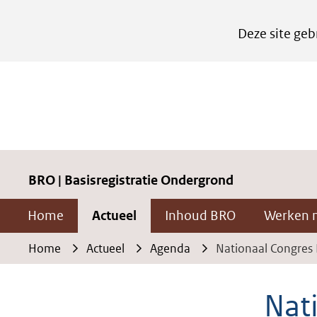
Cookies
Deze site geb
instellen
Hier
kan
het
gebruik
van
cookies
BRO | Basisregistratie Ondergrond
op
Home
Actueel
Inhoud BRO
Werken 
deze
website
Home
Actueel
Agenda
Nationaal Congres
worden
toegestaan
Nat
of