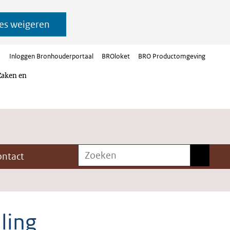
es weigeren
Inloggen Bronhouderportaal
BROloket
BRO Productomgeving
Zaken en
Zoeken
Zoeken
ontact
ling