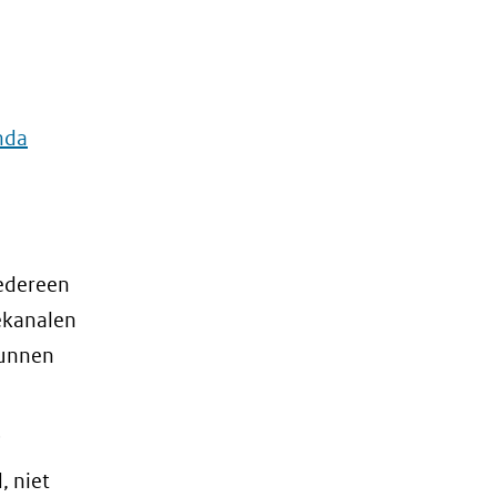
nda
iedereen
tekanalen
kunnen
e
, niet