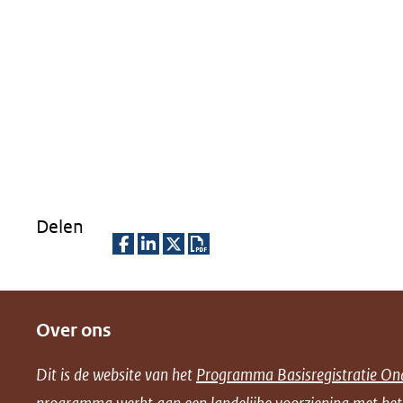
Delen
D
D
D
D
e
e
e
o
Over ons
l
l
l
w
e
e
e
n
Dit is de website van het
Programma Basisregistratie On
n
n
n
l