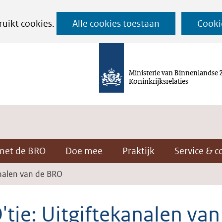
Ga
ruikt cookies.
Alle cookies toestaan
Cooki
naar
de
inhoud
Ministerie van Binnenlandse 
Koninkrijksrelaties
met de BRO
Doe mee
Praktijk
Service & c
analen van de BRO
tje: Uitgiftekanalen van