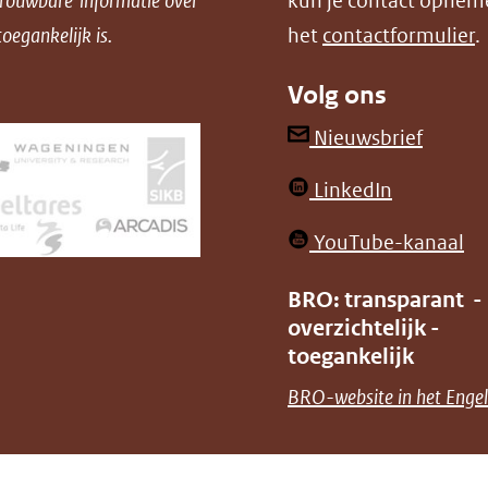
trouwbare informatie over
kun je contact opnem
oegankelijk is.
het
contactformulier
.
Volg ons
(opent
Nieuwsbrief
in
(opent
LinkedIn
nieuw
in
venster
(o
YouTube-kanaal
nieuw
(verwij
in
venster)
BRO: transparant -
naar
ni
overzichtelijk -
(verwijst
een
ve
toegankelijk
naar
andere
(v
BRO-website in het Engel
een
websit
na
andere
ee
website)
an