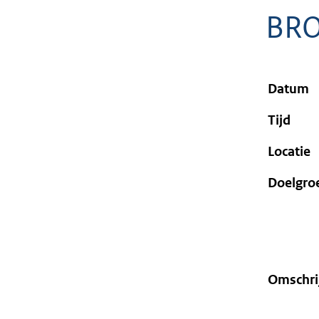
geweigerd.
BR
Datum
Tijd
Locatie
Doelgro
Omschri