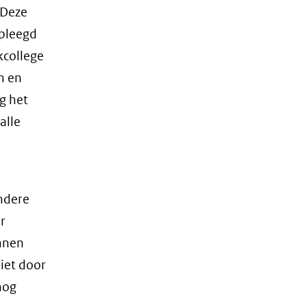
 Deze
pleegd
kcollege
n en
g het
alle
andere
r
nnen
iet door
nog