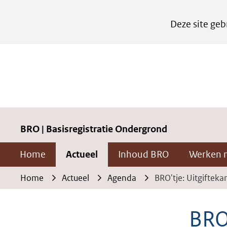
Cookies
Deze site geb
instellen
Hier
kan
het
gebruik
van
cookies
BRO | Basisregistratie Ondergrond
op
Home
Actueel
Inhoud BRO
Werken 
deze
website
Home
Actueel
Agenda
BRO'tje: Uitgiftek
worden
toegestaan
BRO'
of