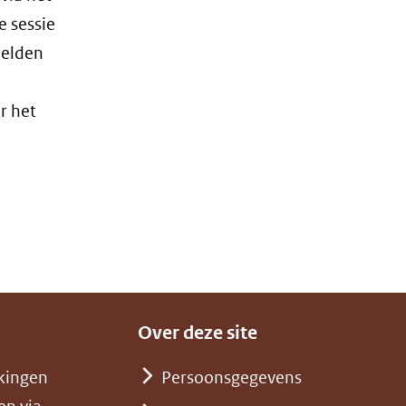
 sessie
melden
r het
Over deze site
kingen
Persoonsgegevens