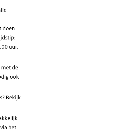
lle
t doen
jdstip:
.00 uur.
e met de
odig ook
s? Bekijk
akkelijk
via het