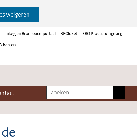
es weigeren
Inloggen Bronhouderportaal
BROloket
BRO Productomgeving
Zaken en
Zoeken
Zoeken
ontact
 de