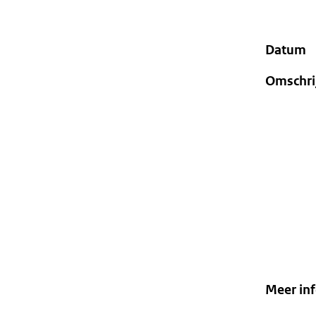
geweigerd.
Datum
Omschri
Meer in