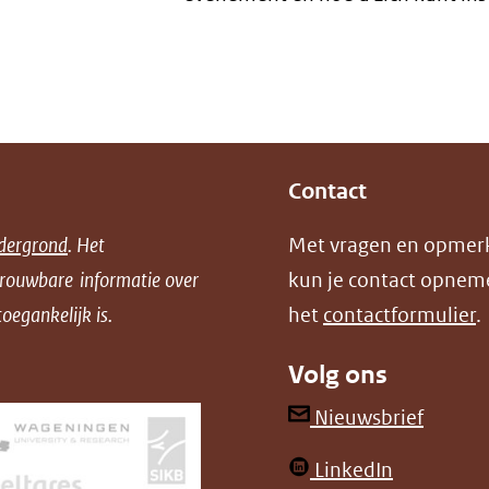
nieuw
venster)
(verwijst
naar
een
Contact
andere
website)
dergrond
. Het
Met vragen en opmer
trouwbare informatie over
kun je contact opnem
oegankelijk is.
het
contactformulier
.
Volg ons
(opent
Nieuwsbrief
in
(opent
LinkedIn
nieuw