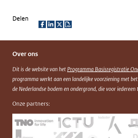
Delen
D
D
D
D
e
e
e
o
Over ons
l
l
l
w
e
e
e
n
Dit is de website van het
Programma Basisregistratie On
n
n
n
l
programma werkt aan een landelijke voorziening met be
o
o
o
o
de Nederlandse bodem en ondergrond, die voor iedereen t
p
p
p
a
F
L
X
d
Onze partners:
(opent
a
i
P
in
c
n
D
nieuw
e
k
F
venster)
b
e