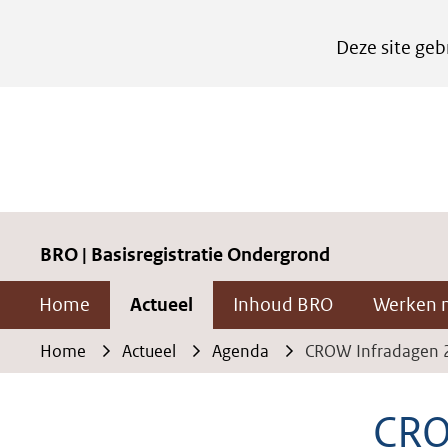
Cookies
Deze site geb
instellen
Hier
kan
het
gebruik
van
cookies
BRO | Basisregistratie Ondergrond
op
Home
Actueel
Inhoud BRO
Werken 
deze
website
Home
Actueel
Agenda
CROW Infradagen 
worden
toegestaan
CRO
of