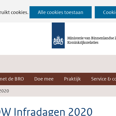
Ga
ruikt cookies.
Alle cookies toestaan
Cooki
naar
de
inhoud
Ministerie van Binnenlandse 
Koninkrijksrelaties
met de BRO
Doe mee
Praktijk
Service & c
2020
W Infradagen 2020