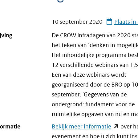
10 september 2020
Plaats i
jving
De CROW Infradagen van 2020 st
het teken van ‘denken in mogelij
Het inhoudelijke programma best
12 verschillende webinars van 1,5
Een van deze webinars wordt
georganiseerd door de BRO op 1
september: 'Gegevens van de
ondergrond: fundament voor de
ruimtelijke opgaven van nu en mo
formatie
Bekijk meer informatie
(opent
over h
evenement en hoe u zich kunt ins
in