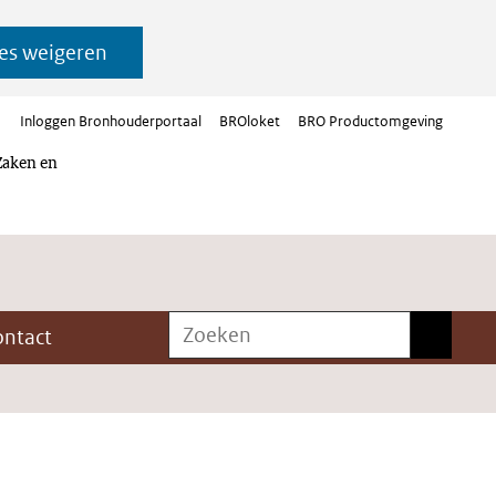
es weigeren
Inloggen Bronhouderportaal
BROloket
BRO Productomgeving
Zaken en
Zoeken
Zoeken
ontact