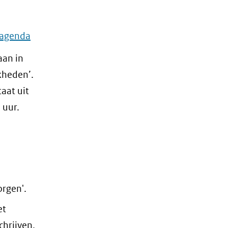
n agenda
aan in
kheden’.
aat uit
 uur.
0
rgen'.
et
chrijven.