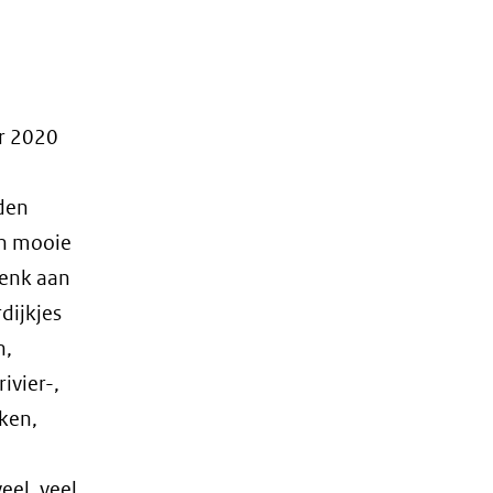
r 2020
eden
an mooie
Denk aan
dijkjes
n,
ivier-,
ken,
el, veel