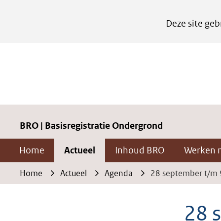
Cookies
Deze site geb
instellen
Hier
kan
het
gebruik
van
cookies
BRO | Basisregistratie Ondergrond
op
Home
Actueel
Inhoud BRO
Werken 
deze
website
Home
Actueel
Agenda
28 september t/m 
worden
toegestaan
28 
of