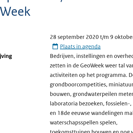
oWeek
28 september 2020
t/m
9 oktobe
Plaats in agenda
jving
Bedrijven, instellingen en overh
zetten in de GeoWeek weer tal v
activiteiten op het programma. 
grondboorcompetities, miniatuur
bouwen, grondwaterpeilen mete
laboratoria bezoeken, fossielen-, r
en 18de eeuwse wandelingen ma
waterschapsspellen spelen,
toekomsttuinen bouwen en nog ve