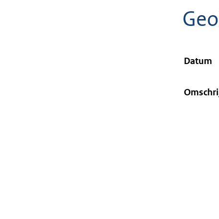
geweigerd.
Ge
Datum
Omschri