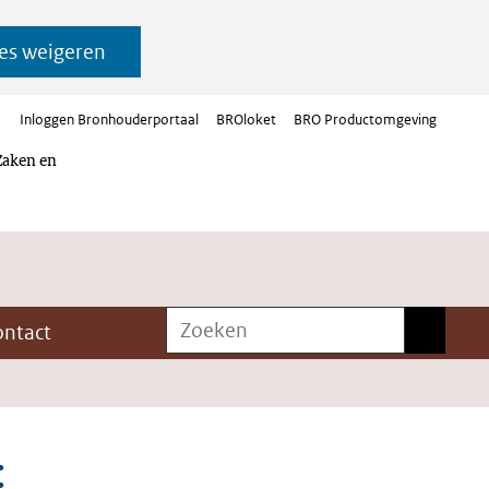
es weigeren
Inloggen Bronhouderportaal
BROloket
BRO Productomgeving
Zaken en
Zoeken
Zoeken
ontact
: