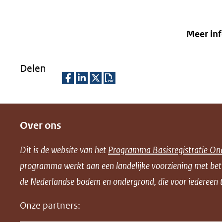
Meer in
Delen
D
D
D
D
e
e
e
o
Over ons
l
l
l
w
e
e
e
n
Dit is de website van het
Programma Basisregistratie On
n
n
n
l
programma werkt aan een landelijke voorziening met be
o
o
o
o
de Nederlandse bodem en ondergrond, die voor iedereen t
p
p
p
a
F
L
X
d
Onze partners:
(opent
a
i
P