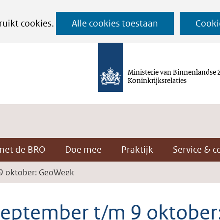
Ga
ruikt cookies.
Alle cookies toestaan
Cooki
naar
de
inhoud
Ministerie van Binnenlandse 
Koninkrijksrelaties
met de BRO
Doe mee
Praktijk
Service & c
9 oktober: GeoWeek
september t/m 9 oktober