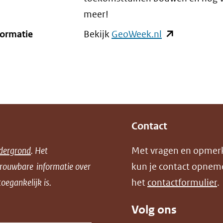
meer!
formatie
Bekijk
GeoWeek.nl
(opent
in
nieuw
venster)
(verwijst
naar
Contact
een
andere
dergrond
. Het
Met vragen en opmer
website)
trouwbare informatie over
kun je contact opnem
oegankelijk is.
het
contactformulier
.
Volg ons