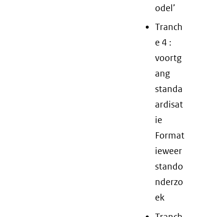
odel’
Tranch
e 4 :
voortg
ang
standa
ardisat
ie
Format
ieweer
stando
nderzo
ek
Tranch