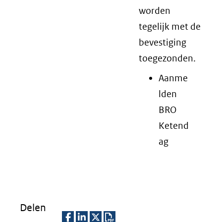
worden
tegelijk met de
bevestiging
toegezonden.
Aanme
lden
BRO
Ketend
ag
Delen