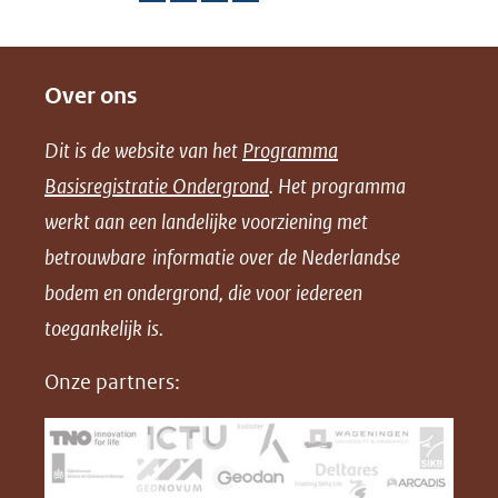
D
D
D
D
e
e
e
o
Over ons
l
l
l
w
e
e
e
n
Dit is de website van het
Programma
n
n
n
l
Basisregistratie Ondergrond
. Het programma
o
o
o
o
werkt aan een landelijke voorziening met
p
p
p
a
betrouwbare informatie over de Nederlandse
F
L
X
d
bodem en ondergrond, die voor iedereen
(opent
a
i
P
in
toegankelijk is.
c
n
D
nieuw
e
k
F
Onze partners:
venster)
b
e
(verwijst
o
d
naar
o
I
een
k
n