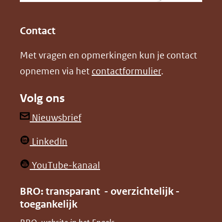
(opent
(opent
andere
in
in
website)
Contact
nieuw
nieuw
Met vragen en opmerkingen kun je contact
venster)
venster)
opnemen via het
contactformulier
.
(verwijst
(verwijst
naar
naar
Volg ons
een
een
andere
andere
(opent
Nieuwsbrief
website)
website)
in
(opent
LinkedIn
nieuw
in
venster)
(opent
YouTube-kanaal
nieuw
(verwijst
in
venster)
BRO: transparant - overzichtelijk -
naar
nieuw
toegankelijk
(verwijst
een
venster)
naar