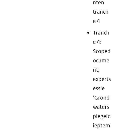
nten
tranch
e 4
Tranch
e 4:
Scoped
ocume
nt,
experts
essie
‘Grond
waters
piegeld
ieptem