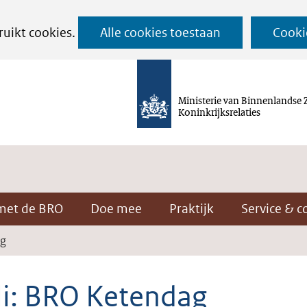
Ga
ruikt cookies.
Alle cookies toestaan
Cooki
naar
de
inhoud
Ministerie van Binnenlandse 
Koninkrijksrelaties
met de BRO
Doe mee
Praktijk
Service & c
ag
uli: BRO Ketendag