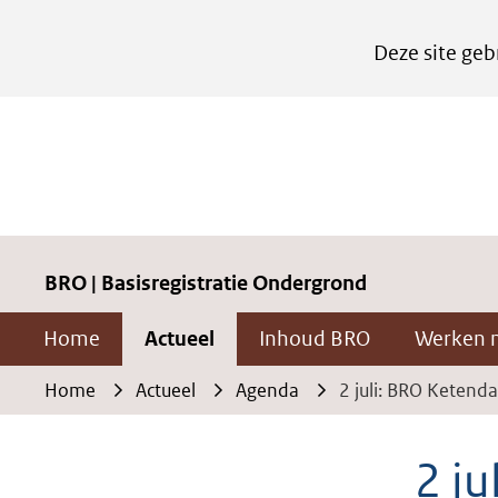
Cookies
Deze site geb
instellen
Hier
kan
het
gebruik
van
cookies
BRO | Basisregistratie Ondergrond
op
Home
Actueel
Inhoud BRO
Werken 
deze
website
Home
Actueel
Agenda
2 juli: BRO Ketend
worden
toegestaan
2 j
of