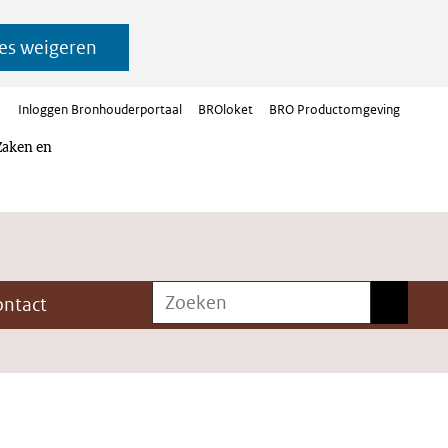
es weigeren
Inloggen Bronhouderportaal
BROloket
BRO Productomgeving
Zaken en
Zoeken
Zoeken
ontact