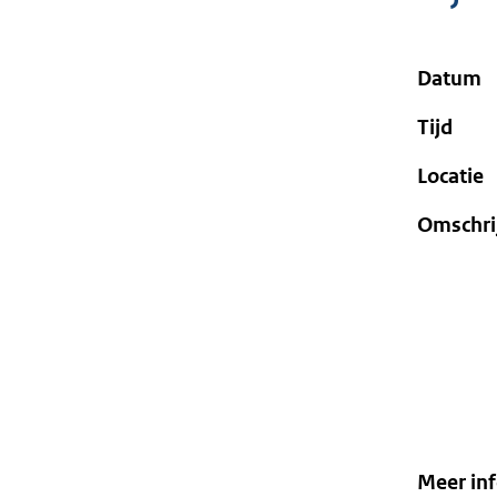
geweigerd.
Datum
Tijd
Locatie
Omschri
Meer in