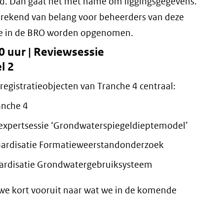
leid. Dan gaat het met name om liggingsgegevens.
sprekend van belang voor beheerders van deze
e in de BRO worden opgenomen.
30 uur | Reviewsessie
l 2
 registratieobjecten van Tranche 4 centraal:
anche 4
expertsessie ‘Grondwaterspiegeldieptemodel’
daardisatie Formatieweerstandonderzoek
aardisatie Grondwatergebruiksysteem
n we kort vooruit naar wat we in de komende