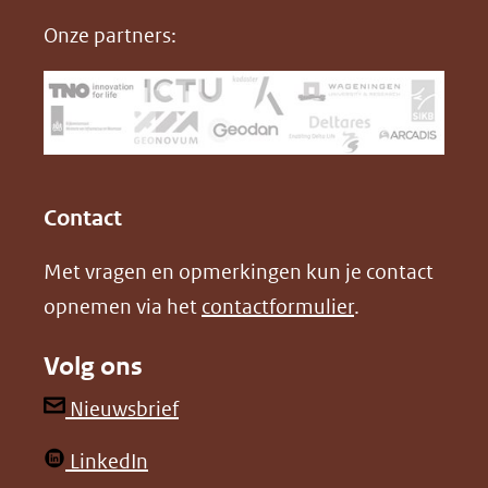
nieuw
e
k
F
Onze partners:
venster)
b
e
(verwijst
o
d
naar
o
I
een
k
n
(opent
(opent
andere
in
in
website)
Contact
nieuw
nieuw
Met vragen en opmerkingen kun je contact
venster)
venster)
opnemen via het
contactformulier
.
(verwijst
(verwijst
naar
naar
Volg ons
een
een
andere
andere
(opent
Nieuwsbrief
website)
website)
in
(opent
LinkedIn
nieuw