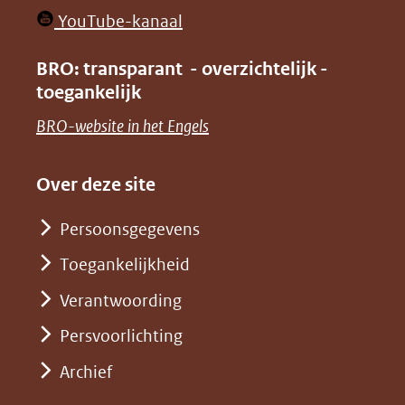
in
venster)
(opent
YouTube-kanaal
nieuw
(verwijst
in
venster)
BRO: transparant - overzichtelijk -
naar
nieuw
toegankelijk
(verwijst
een
venster)
naar
(opent
BRO-website in het Engels
andere
(verwijst
een
in
website)
naar
andere
nieuw
Over deze site
een
website)
venster)
andere
Persoonsgegevens
(verwijst
website)
Toegankelijkheid
naar
een
Verantwoording
andere
Persvoorlichting
website)
Archief