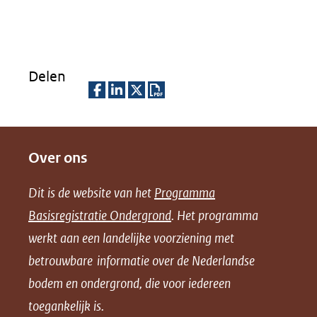
Delen
D
D
D
D
e
e
e
o
Over ons
l
l
l
w
e
e
e
n
Dit is de website van het
Programma
n
n
n
l
Basisregistratie Ondergrond
. Het programma
o
o
o
o
werkt aan een landelijke voorziening met
p
p
p
a
betrouwbare informatie over de Nederlandse
F
L
X
d
bodem en ondergrond, die voor iedereen
(opent
a
i
P
in
toegankelijk is.
c
n
D