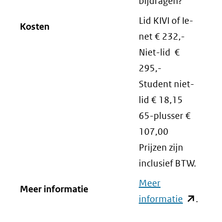
bijdragen?
Lid KIVI of Ie-
Kosten
net € 232,-
Niet-lid €
295,-
Student niet-
lid € 18,15
65-plusser €
107,00
Prijzen zijn
inclusief BTW.
Meer
Meer informatie
informatie
(opent
.
in