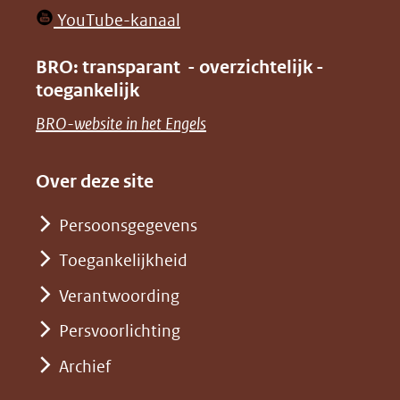
in
venster)
(opent
YouTube-kanaal
nieuw
(verwijst
in
venster)
BRO: transparant - overzichtelijk -
naar
nieuw
toegankelijk
(verwijst
een
venster)
naar
(opent
BRO-website in het Engels
andere
(verwijst
een
in
website)
naar
andere
nieuw
Over deze site
een
website)
venster)
andere
Persoonsgegevens
(verwijst
website)
Toegankelijkheid
naar
een
Verantwoording
andere
Persvoorlichting
website)
Archief