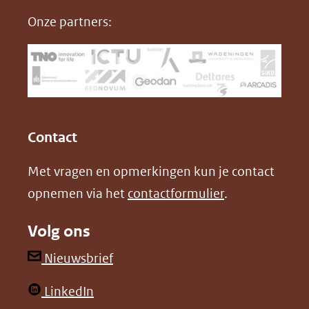
nieuw
e
k
F
Onze partners:
venster)
b
e
(verwijst
o
d
naar
o
I
een
k
n
(opent
(opent
andere
in
in
website)
Contact
nieuw
nieuw
Met vragen en opmerkingen kun je contact
venster)
venster)
opnemen via het
contactformulier
.
(verwijst
(verwijst
naar
naar
Volg ons
een
een
andere
andere
(opent
Nieuwsbrief
website)
website)
in
(opent
LinkedIn
nieuw