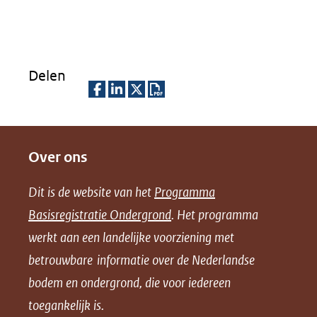
nieuw
venster)
(verwijst
Delen
naar
een
D
D
D
D
andere
e
e
e
o
website)
Over ons
l
l
l
w
e
e
e
n
Dit is de website van het
Programma
n
n
n
l
Basisregistratie Ondergrond
. Het programma
o
o
o
o
werkt aan een landelijke voorziening met
p
p
p
a
betrouwbare informatie over de Nederlandse
F
L
X
d
bodem en ondergrond, die voor iedereen
(opent
a
i
P
in
toegankelijk is.
c
n
D