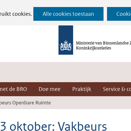
Ga
ruikt cookies.
Alle cookies toestaan
Cooki
naar
de
inhoud
Ministerie van Binnenlandse 
Koninkrijksrelaties
met de BRO
Doe mee
Praktijk
Service & c
kbeurs Openbare Ruimte
 3 oktober: Vakbeurs