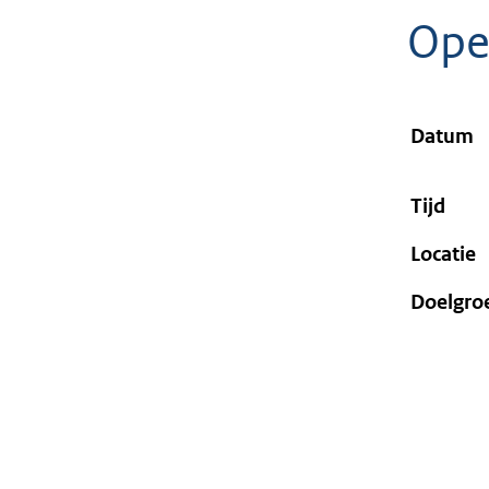
geweigerd.
Ope
Datum
Tijd
Locatie
Doelgro