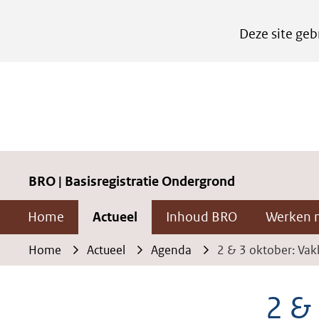
Cookies
Deze site geb
instellen
Hier
kan
het
gebruik
van
cookies
BRO | Basisregistratie Ondergrond
op
Home
Actueel
Inhoud BRO
Werken 
deze
website
Home
Actueel
Agenda
2 & 3 oktober: Va
worden
toegestaan
2 &
of