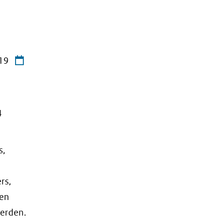
19
4
s,
rs,
 en
erden.