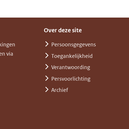
(verwijst
naar
een
andere
Over deze site
website)
kingen
Persoonsgegevens
en via
Toegankelijkheid
Verantwoording
Persvoorlichting
Archief
)
pent
st