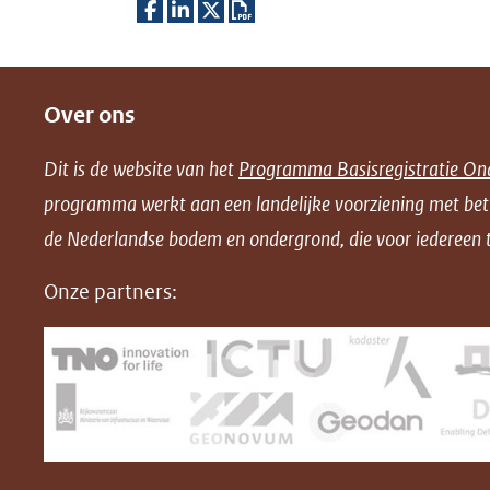
D
D
D
D
e
e
e
o
Over ons
l
l
l
w
e
e
e
n
Dit is de website van het
Programma Basisregistratie On
n
n
n
l
programma werkt aan een landelijke voorziening met be
o
o
o
o
de Nederlandse bodem en ondergrond, die voor iedereen t
p
p
p
a
F
L
X
d
Onze partners:
(opent
a
i
P
in
c
n
D
nieuw
e
k
F
venster)
b
e
(verwijst
o
d
naar
o
I