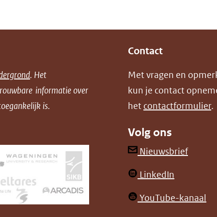
Contact
dergrond
. Het
Met vragen en opmer
trouwbare informatie over
kun je contact opnem
oegankelijk is.
het
contactformulier
.
Volg ons
(opent
Nieuwsbrief
in
(opent
LinkedIn
nieuw
in
venster
(o
YouTube-kanaal
nieuw
(verwij
in