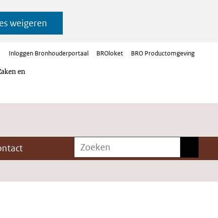
es weigeren
Inloggen Bronhouderportaal
BROloket
BRO Productomgeving
Zaken en
Zoeken
Zoeken
ontact