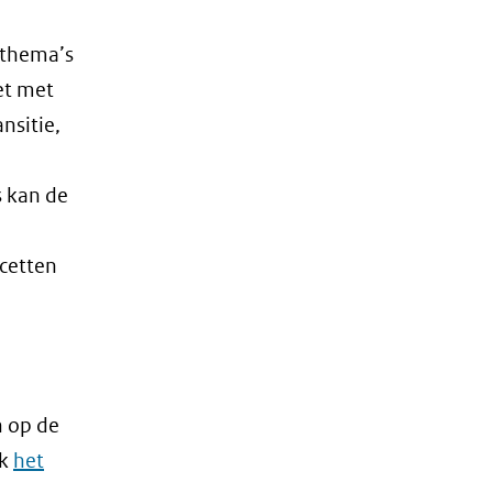
 thema’s
et met
nsitie,
s kan de
acetten
n op de
jk
het