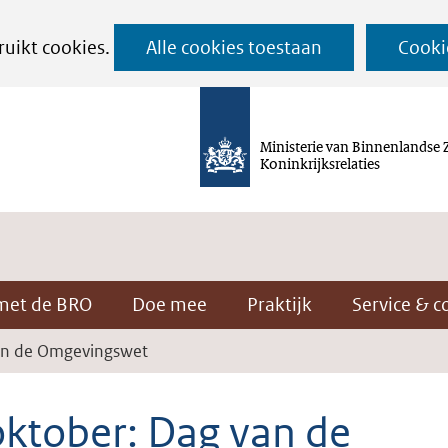
Ga
ruikt cookies.
Alle cookies toestaan
Cooki
naar
de
inhoud
Ministerie van Binnenlandse 
Koninkrijksrelaties
met de BRO
Doe mee
Praktijk
Service & c
an de Omgevingswet
oktober: Dag van de