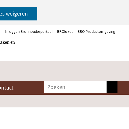
es weigeren
Inloggen Bronhouderportaal
BROloket
BRO Productomgeving
Zaken en
Zoeken
Zoeken
ontact