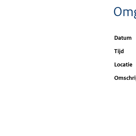
geweigerd.
Omg
Datum
Tijd
Locatie
Omschri