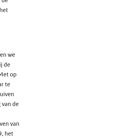
t de
het
llen we
ij de
 Met op
r te
huiven
 van de
even van
9, het