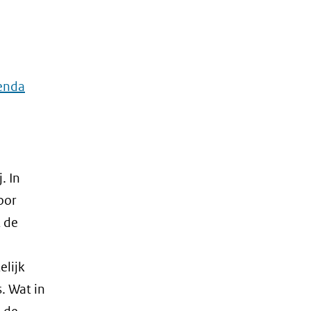
genda
. In
oor
 de
elijk
s. Wat in