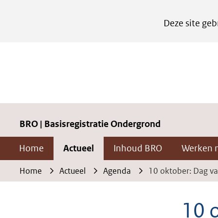
Cookies
Deze site geb
instellen
Hier
kan
het
gebruik
van
cookies
BRO | Basisregistratie Ondergrond
op
Home
Actueel
Inhoud BRO
Werken 
deze
website
Home
Actueel
Agenda
10 oktober: Dag v
worden
toegestaan
10 
of