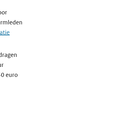
oor
formleden
atie
edragen
ur
50 euro