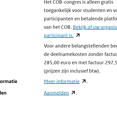
Het COB-congres is alleen gratis
toegankelijk voor studenten en v
participanten en betalende plat
van het COB.
Bekijk of uw organis
participant is.
(opent
in
Voor andere belangstellenden b
nieuw
de deelnamekosten zonder factu
venster)
285,00 euro en met factuur 297,
(verwijst
(prijzen zijn inclusief btw).
naar
formatie
Meer informatie
(opent
.
een
in
den
Aanmelden
(opent
.
andere
nieuw
in
website)
venster)
nieuw
(verwijst