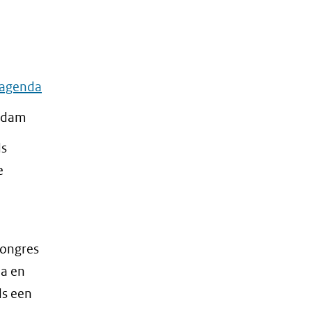
n agenda
rdam
ds
e
congres
a en
ds een