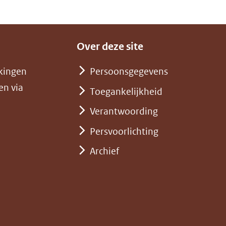
Over deze site
kingen
Persoonsgegevens
en via
Toegankelijkheid
Verantwoording
Persvoorlichting
Archief
)
pent
st