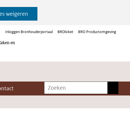
es weigeren
Inloggen Bronhouderportaal
BROloket
BRO Productomgeving
Zaken en
Zoeken
Zoeken
ontact