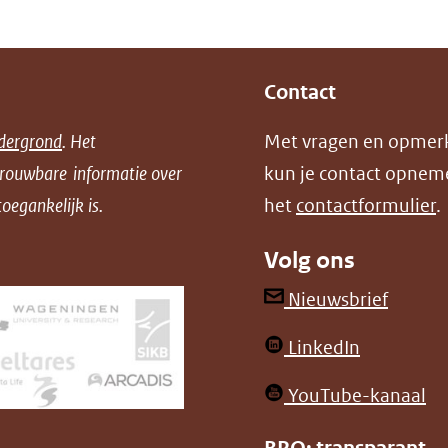
venster)
naar
(verwijst
een
naar
andere
Contact
een
website)
andere
dergrond
. Het
Met vragen en opmer
website)
trouwbare informatie over
kun je contact opnem
oegankelijk is.
het
contactformulier
.
Volg ons
(opent
Nieuwsbrief
in
(opent
LinkedIn
nieuw
in
venster
(o
YouTube-kanaal
nieuw
(verwij
in
venster)