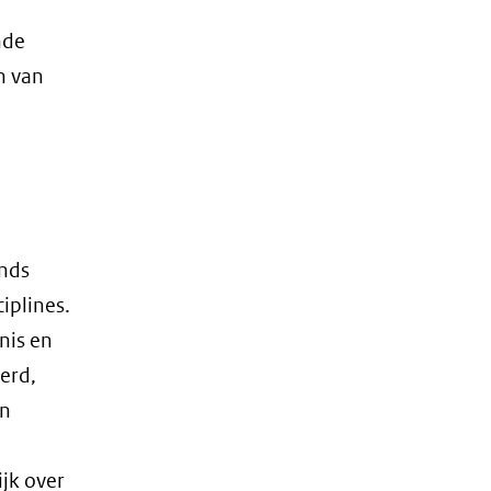
,
nde
n van
nds
iplines.
nis en
erd,
ën
jk over