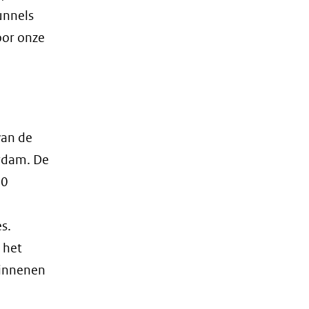
unnels
oor onze
van de
rdam. De
20
s.
 het
ginnenen