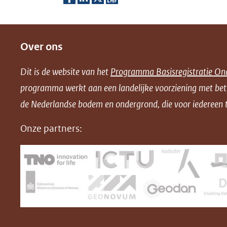
D
D
D
D
e
e
e
o
Over ons
l
l
l
w
e
e
e
n
Dit is de website van het
Programma Basisregistratie On
n
n
n
l
programma werkt aan een landelijke voorziening met be
o
o
o
o
de Nederlandse bodem en ondergrond, die voor iedereen t
p
p
p
a
F
L
X
d
Onze partners:
(opent
a
i
P
in
c
n
D
nieuw
e
k
F
venster)
b
e
(verwijst
o
d
naar
o
I