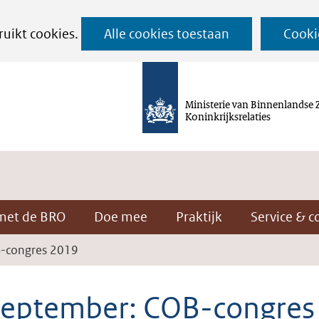
Ga
ruikt cookies.
Alle cookies toestaan
Cooki
naar
de
inhoud
Ministerie van Binnenlandse 
Koninkrijksrelaties
met de BRO
Doe mee
Praktijk
Service & c
B-congres 2019
september: COB-congres