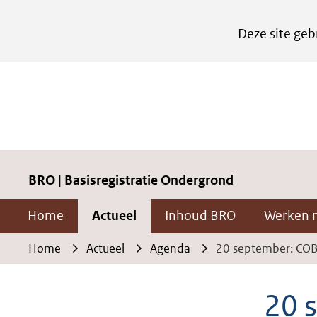
Cookies
Deze site geb
instellen
Hier
kan
het
gebruik
van
cookies
BRO | Basisregistratie Ondergrond
op
Home
Actueel
Inhoud BRO
Werken 
deze
website
Home
Actueel
Agenda
20 september: CO
worden
toegestaan
20 
of