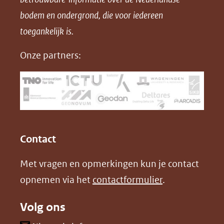
F
L
X
d
bodem en ondergrond, die voor iedereen
(opent
a
i
P
in
toegankelijk is.
c
n
D
nieuw
e
k
F
Onze partners:
venster)
b
e
(verwijst
o
d
naar
o
I
een
k
n
(opent
(opent
andere
in
in
website)
Contact
nieuw
nieuw
Met vragen en opmerkingen kun je contact
venster)
venster)
opnemen via het
contactformulier
.
(verwijst
(verwijst
naar
naar
Volg ons
een
een