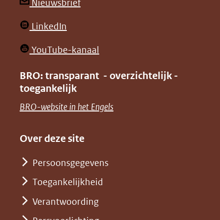
andere
andere
(opent
Nieuwsbrief
website)
website)
in
(opent
LinkedIn
nieuw
in
venster)
(opent
YouTube-kanaal
nieuw
(verwijst
in
venster)
BRO: transparant - overzichtelijk -
naar
nieuw
toegankelijk
(verwijst
een
venster)
naar
(opent
BRO-website in het Engels
andere
(verwijst
een
in
website)
naar
andere
nieuw
Over deze site
een
website)
venster)
andere
Persoonsgegevens
(verwijst
website)
Toegankelijkheid
naar
een
Verantwoording
andere