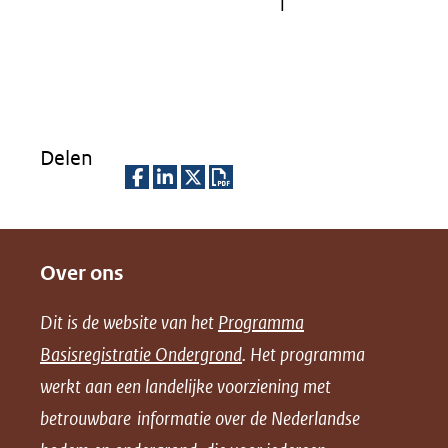
l
Delen
D
D
D
D
e
e
e
o
Over ons
l
l
l
w
e
e
e
n
Dit is de website van het
Programma
n
n
n
l
Basisregistratie Ondergrond
. Het programma
o
o
o
o
werkt aan een landelijke voorziening met
p
p
p
a
betrouwbare informatie over de Nederlandse
F
L
X
d