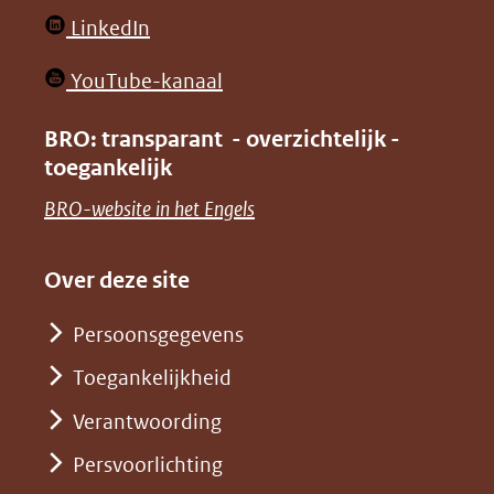
website)
website)
in
(opent
LinkedIn
nieuw
in
venster)
(opent
YouTube-kanaal
nieuw
(verwijst
in
venster)
BRO: transparant - overzichtelijk -
naar
nieuw
toegankelijk
(verwijst
een
venster)
naar
(opent
BRO-website in het Engels
andere
(verwijst
een
in
website)
naar
andere
nieuw
Over deze site
een
website)
venster)
andere
Persoonsgegevens
(verwijst
website)
Toegankelijkheid
naar
een
Verantwoording
andere
Persvoorlichting
website)