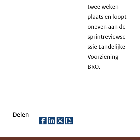
twee weken
plaats en loopt
oneven aan de
sprintreviewse
ssie Landelijke
Voorziening
BRO.
Delen
D
D
D
D