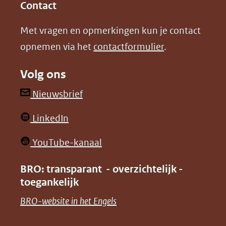
in
in
website)
Contact
nieuw
nieuw
Met vragen en opmerkingen kun je contact
venster)
venster)
opnemen via het
contactformulier
.
(verwijst
(verwijst
naar
naar
Volg ons
een
een
andere
andere
(opent
Nieuwsbrief
website)
website)
in
(opent
LinkedIn
nieuw
in
venster)
(opent
YouTube-kanaal
nieuw
(verwijst
in
venster)
BRO: transparant - overzichtelijk -
naar
nieuw
toegankelijk
(verwijst
een
venster)
naar
(opent
BRO-website in het Engels
andere
(verwijst
een
in
website)
naar