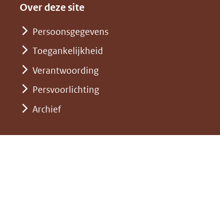
andere
nieuw
Over deze site
een
website)
venster)
andere
Persoonsgegevens
(verwijst
website)
Toegankelijkheid
naar
een
Verantwoording
andere
Persvoorlichting
website)
Archief