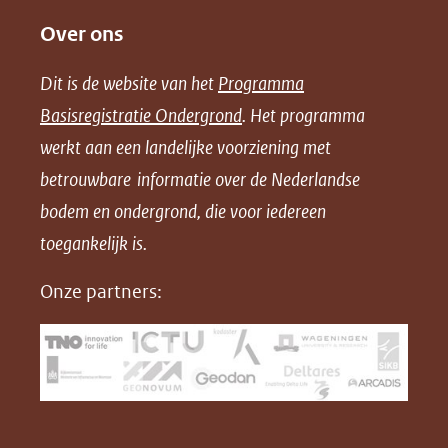
e
e
e
o
Over ons
l
l
l
w
e
e
e
n
Dit is de website van het
Programma
n
n
n
l
Basisregistratie Ondergrond
. Het programma
o
o
o
o
werkt aan een landelijke voorziening met
p
p
p
a
betrouwbare informatie over de Nederlandse
F
L
X
d
bodem en ondergrond, die voor iedereen
(opent
a
i
P
in
toegankelijk is.
c
n
D
nieuw
e
k
F
Onze partners:
venster)
b
e
(verwijst
o
d
naar
o
I
een
k
n
(opent
(opent
andere