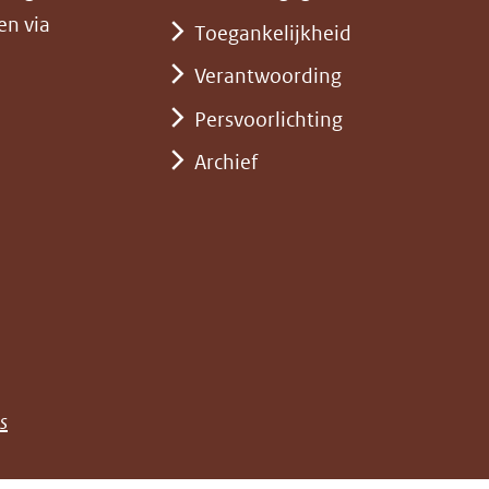
en via
Toegankelijkheid
Verantwoording
Persvoorlichting
Archief
)
pent
st
euw
nster)
erwijst
(opent
s
e)
ar
in
n