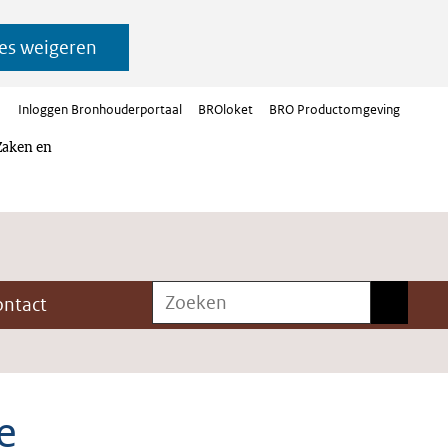
es weigeren
Inloggen Bronhouderportaal
BROloket
BRO Productomgeving
Zaken en
Zoeken
Zoeken
ontact
e