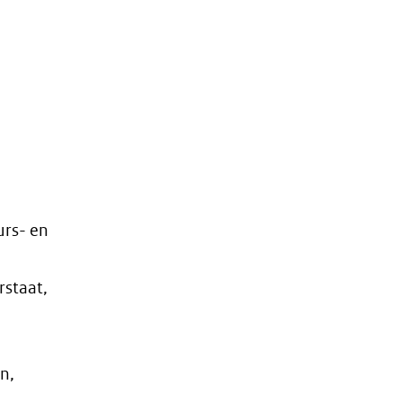
urs- en
rstaat,
n,