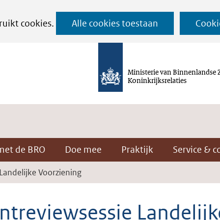
Ga
ruikt cookies.
Alle cookies toestaan
Cooki
naar
de
inhoud
Ministerie van Binnenlandse 
Koninkrijksrelaties
met de BRO
Doe mee
Praktijk
Service & c
 Landelijke Voorziening
ntreviewsessie Landelijk