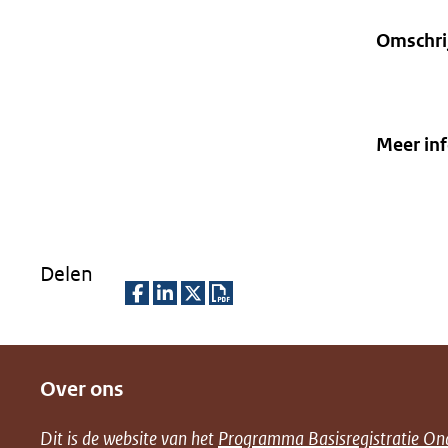
Omschri
Meer in
Delen
D
D
D
D
e
e
e
o
Over ons
l
l
l
w
e
e
e
n
Dit is de website van het
Programma Basisregistratie On