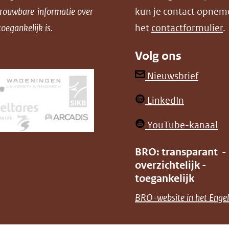
trouwbare informatie over
kun je contact opnem
oegankelijk is.
het
contactformulier
.
Volg ons
(opent
Nieuwsbrief
in
(opent
LinkedIn
nieuw
in
venster
(o
YouTube-kanaal
nieuw
(verwij
in
venster)
BRO: transparant -
naar
ni
overzichtelijk -
(verwijst
een
ve
toegankelijk
naar
andere
(v
BRO-website in het Engel
een
websit
na
andere
ee