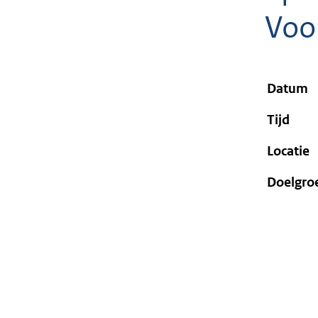
geweigerd.
Voo
Datum
Tijd
Locatie
Doelgro