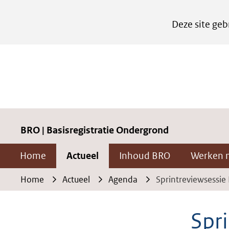
Cookies
Deze site geb
instellen
Hier
kan
het
gebruik
van
cookies
BRO | Basisregistratie Ondergrond
op
Home
Actueel
Inhoud BRO
Werken 
deze
website
Home
Actueel
Agenda
Sprintreviewsessie
worden
toegestaan
Spri
of