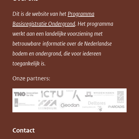
e
e
e
n
Dit is de website van het
Programma
n
n
n
l
Basisregistratie Ondergrond
. Het programma
o
o
o
o
werkt aan een landelijke voorziening met
p
p
p
a
betrouwbare informatie over de Nederlandse
F
L
X
d
bodem en ondergrond, die voor iedereen
(opent
a
i
P
in
toegankelijk is.
c
n
D
nieuw
e
k
F
Onze partners:
venster)
b
e
(verwijst
o
d
naar
o
I
een
k
n
(opent
(opent
andere
in
in
website)
Contact
nieuw
nieuw