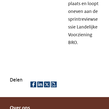
plaats en loopt
oneven aan de
sprintreviewse
ssie Landelijke
Voorziening
BRO.
Delen
D
D
D
D
e
e
e
o
Over ons
l
l
l
w