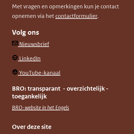
Met vragen en opmerkingen kun je contact
venster)
venster)
opnemen via het
contactformulier
.
(verwijst
(verwijst
naar
naar
Volg ons
een
een
andere
andere
(opent
Nieuwsbrief
website)
website)
in
(opent
LinkedIn
nieuw
in
venster)
(opent
YouTube-kanaal
nieuw
(verwijst
in
venster)
BRO: transparant - overzichtelijk -
naar
nieuw
toegankelijk
(verwijst
een
venster)
naar
(opent
BRO-website in het Engels
andere
(verwijst
een
in
website)
naar
andere
nieuw
Over deze site
een