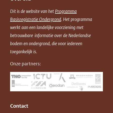
e
e
e
n
Dit is de website van het
Programma
n
n
n
l
Basisregistratie Ondergrond
. Het programma
o
o
o
o
werkt aan een landelijke voorziening met
p
p
p
a
betrouwbare informatie over de Nederlandse
F
L
X
d
bodem en ondergrond, die voor iedereen
(opent
a
i
P
in
toegankelijk is.
c
n
D
nieuw
e
k
F
Onze partners:
venster)
b
e
(verwijst
o
d
naar
o
I
een
k
n
(opent
(opent
andere
in
in
website)
Contact
nieuw
nieuw