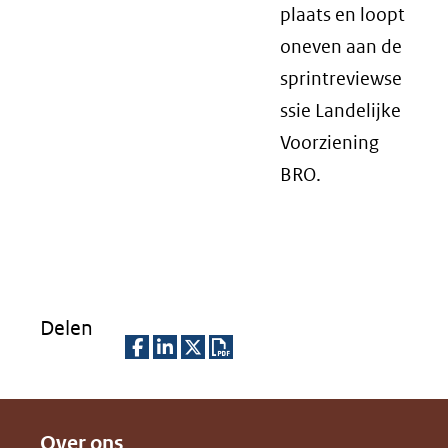
plaats en loopt
oneven aan de
sprintreviewse
ssie Landelijke
Voorziening
BRO.
Delen
D
D
D
D
e
e
e
o
Over ons
l
l
l
w