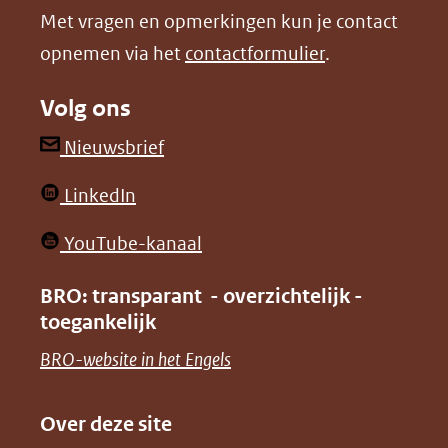
Met vragen en opmerkingen kun je contact
venster)
venster)
opnemen via het
contactformulier
.
(verwijst
(verwijst
naar
naar
Volg ons
een
een
andere
andere
(opent
Nieuwsbrief
website)
website)
in
(opent
LinkedIn
nieuw
in
venster)
(opent
YouTube-kanaal
nieuw
(verwijst
in
venster)
BRO: transparant - overzichtelijk -
naar
nieuw
toegankelijk
(verwijst
een
venster)
naar
(opent
BRO-website in het Engels
andere
(verwijst
een
in
website)
naar
andere
nieuw
Over deze site
een