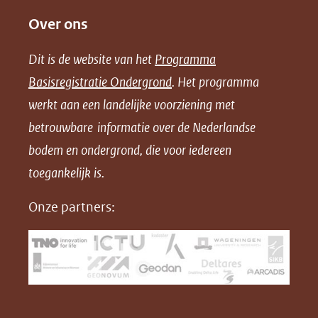
e
e
e
o
Over ons
l
l
l
w
e
e
e
n
Dit is de website van het
Programma
n
n
n
l
Basisregistratie Ondergrond
. Het programma
o
o
o
o
werkt aan een landelijke voorziening met
p
p
p
a
betrouwbare informatie over de Nederlandse
F
L
X
d
bodem en ondergrond, die voor iedereen
(opent
a
i
P
in
toegankelijk is.
c
n
D
nieuw
e
k
F
Onze partners:
venster)
b
e
(verwijst
o
d
naar
o
I
een
k
n
(opent
(opent
andere