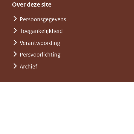
andere
nieuw
Over deze site
een
website)
venster)
andere
Persoonsgegevens
(verwijst
website)
Toegankelijkheid
naar
een
Verantwoording
andere
Persvoorlichting
website)
Archief