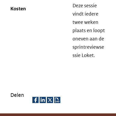
Deze sessie
Kosten
vindt iedere
twee weken
plaats en loopt
oneven aan de
sprintreviewse
ssie Loket.
Delen
D
D
D
D