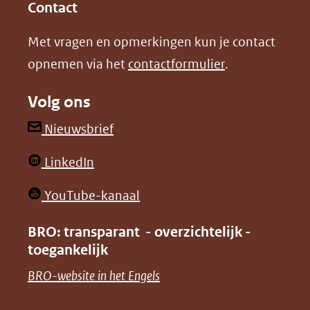
in
in
website)
Contact
nieuw
nieuw
Met vragen en opmerkingen kun je contact
venster)
venster)
opnemen via het
contactformulier
.
(verwijst
(verwijst
naar
naar
Volg ons
een
een
andere
andere
(opent
Nieuwsbrief
website)
website)
in
(opent
LinkedIn
nieuw
in
venster)
(opent
YouTube-kanaal
nieuw
(verwijst
in
venster)
BRO: transparant - overzichtelijk -
naar
nieuw
toegankelijk
(verwijst
een
venster)
naar
(opent
BRO-website in het Engels
andere
(verwijst
een
in
website)
naar