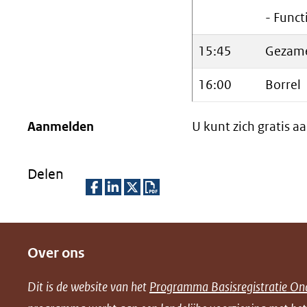
- Funct
15:45
Gezamen
16:00
Borrel
Aanmelden
U kunt zich gratis 
Delen
D
D
D
D
e
e
e
o
Over ons
l
l
l
w
e
e
e
n
Dit is de website van het
Programma Basisregistratie On
n
n
n
l