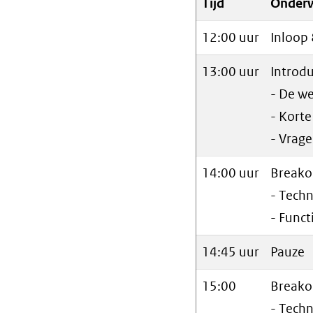
Tijd
Onder
12:00 uur
Inloop 
13:00 uur
Introdu
- De w
- Kort
- Vrage
14:00 uur
Breako
- Techn
- Funct
14:45 uur
Pauze
15:00
Breako
- Techn