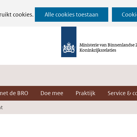
Ga
ruikt cookies.
Alle cookies toestaan
Cooki
naar
de
inhoud
Ministerie van Binnenlandse 
Koninkrijksrelaties
met de BRO
Doe mee
Praktijk
Service & c
nt