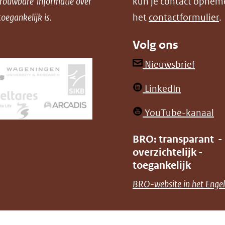
trouwbare informatie over
kun je contact opnem
oegankelijk is.
het
contactformulier
.
Volg ons
(opent
Nieuwsbrief
in
(opent
LinkedIn
nieuw
in
venster
(o
YouTube-kanaal
nieuw
(verwij
in
venster)
BRO: transparant -
naar
ni
overzichtelijk -
(verwijst
een
ve
toegankelijk
naar
andere
(v
BRO-website in het Engel
een
websit
na
andere
ee
website)
an