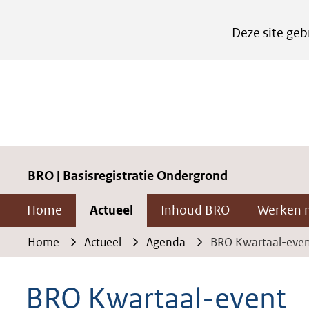
Cookies
Deze site geb
instellen
Hier
kan
het
gebruik
van
cookies
BRO | Basisregistratie Ondergrond
op
Home
Actueel
Inhoud BRO
Werken 
deze
website
Home
Actueel
Agenda
BRO Kwartaal-eve
worden
toegestaan
BRO Kwartaal-event
of