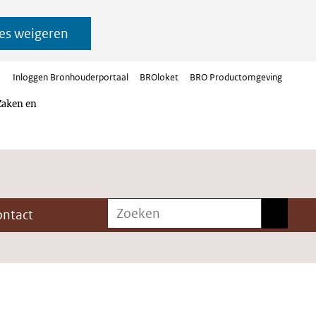
es weigeren
Inloggen Bronhouderportaal
BROloket
BRO Productomgeving
Zaken en
Zoeken
Zoeken
ontact