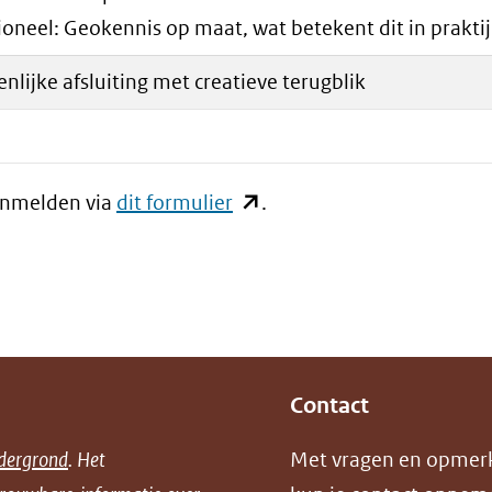
ioneel: Geokennis op maat, wat betekent dit in prakti
lijke afsluiting met creatieve terugblik
aanmelden via
dit formulier
(opent
.
in
nieuw
venster)
(verwijst
naar
Contact
een
andere
dergrond
. Het
Met vragen en opmer
website)