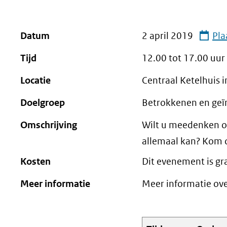
geweigerd.
Datum
2 april 2019
Pla
Tijd
12.00 tot
17.00
uur
Locatie
Centraal Ketelhuis 
Doelgroep
Betrokkenen en geï
Omschrijving
Wilt u meedenken ov
allemaal kan? Kom 
Kosten
Dit evenement is gra
Meer informatie
Meer informatie ove