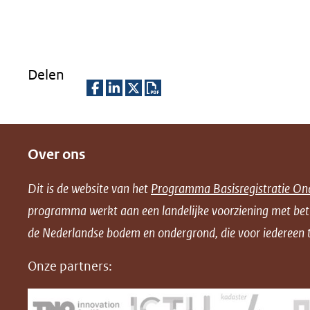
Delen
D
D
D
D
e
e
e
o
Over ons
l
l
l
w
e
e
e
n
Dit is de website van het
Programma Basisregistratie On
n
n
n
l
programma werkt aan een landelijke voorziening met be
o
o
o
o
de Nederlandse bodem en ondergrond, die voor iedereen t
p
p
p
a
F
L
X
d
Onze partners:
(opent
a
i
P
in
c
n
D