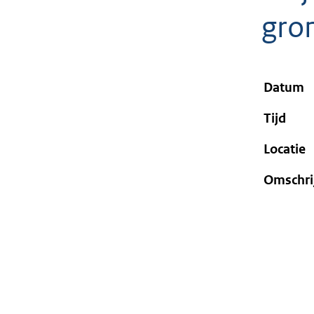
geweigerd.
gro
Datum
Tijd
Locatie
Omschri