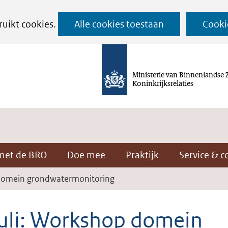
Ga
ruikt cookies.
Alle cookies toestaan
Cooki
naar
de
inhoud
Ministerie van Binnenlandse 
Koninkrijksrelaties
met de BRO
Doe mee
Praktijk
Service & c
 domein grondwatermonitoring
juli: Workshop domein