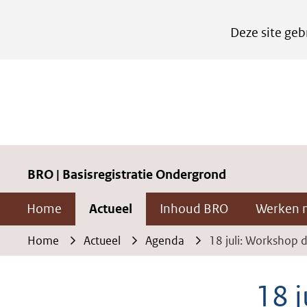
Cookies
Deze site geb
instellen
Hier
kan
het
gebruik
van
cookies
BRO | Basisregistratie Ondergrond
op
Home
Actueel
Inhoud BRO
Werken 
deze
website
Home
Actueel
Agenda
18 juli: Workshop
worden
toegestaan
18 
of