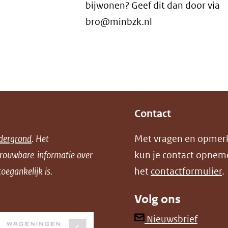
bijwonen? Geef dit dan door via
bro@minbzk.nl
Contact
dergrond
. Het
Met vragen en opmer
trouwbare informatie over
kun je contact opnem
oegankelijk is.
het
contactformulier
.
Volg ons
(opent
Nieuwsbrief