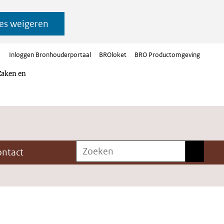
es weigeren
Inloggen Bronhouderportaal
BROloket
BRO Productomgeving
Zaken en
Zoeken
Zoeken
ontact