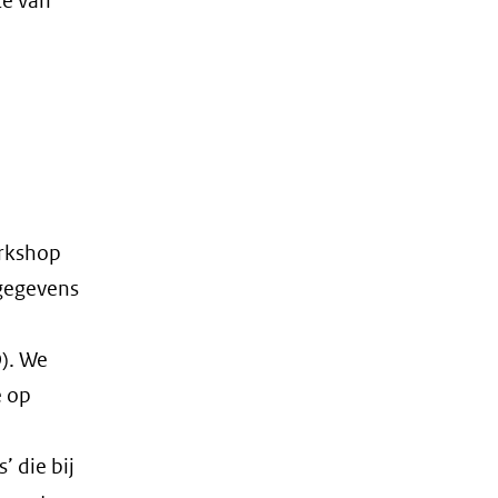
te van
orkshop
 gegevens
). We
e op
e
’ die bij