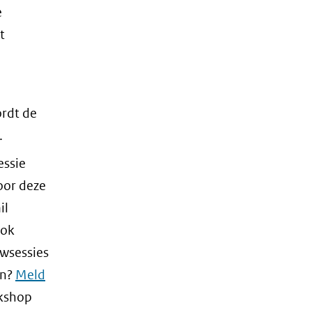
e
t
rdt de
.
essie
oor deze
il
ook
ewsessies
en?
Meld
rkshop