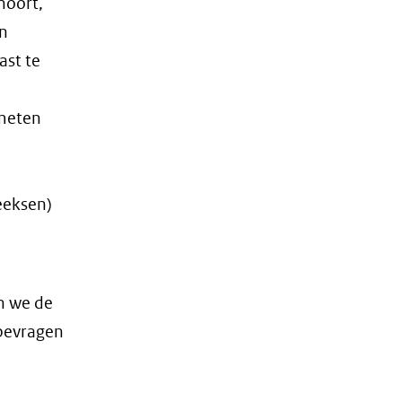
hoort,
an
ast te
 meten
eeksen)
n we de
bevragen