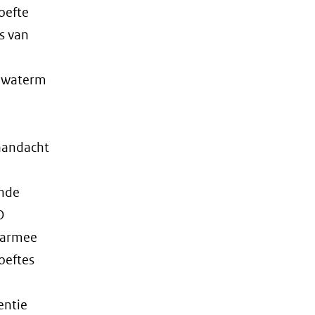
oefte
s van
dwaterm
aandacht
ende
O
aarmee
oeftes
entie