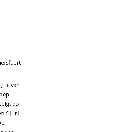
mersfoort
t je van
shop
volgt op
n 6 juni
ke