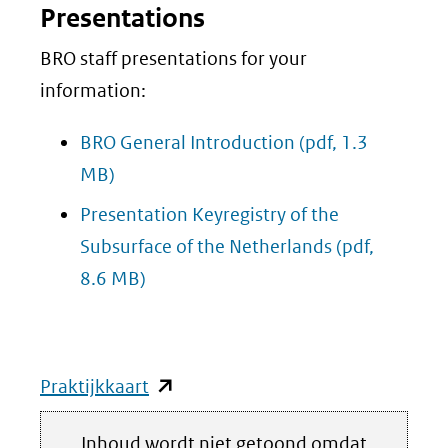
Presentations
BRO staff presentations for your
information:
BRO General Introduction
(pdf, 1.3
MB)
Presentation Keyregistry of the
Subsurface of the Netherlands
(pdf,
8.6 MB)
(opent
Praktijkkaart
in
Hier
Inhoud wordt niet getoond omdat