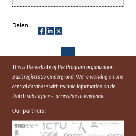
van
cookies
op
Delen
deze
D
D
D
website
e
e
e
worden
l
l
l
toegestaan
This is the website of the Program organization
e
e
e
of
Basisregistratie Ondergrond
. We're working on one
n
n
n
geweigerd.
central database with reliable information on de
o
o
o
Dutch subsurface - accessible to everyone.
p
p
p
F
L
X
Our partners:
(opent
a
i
in
c
n
nieuw
e
k