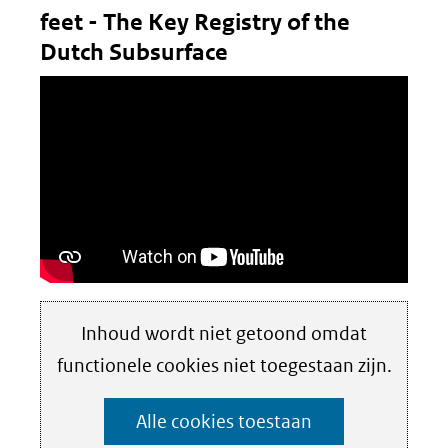
nieuw
feet - The Key Registry of the
venster)
Dutch Subsurface
(verwijst
naar
een
andere
website)
Hier
Inhoud wordt niet getoond omdat
Cookies
kan
functionele cookies niet toegestaan zijn.
instellen
het
Alle cookies toestaan
gebruik