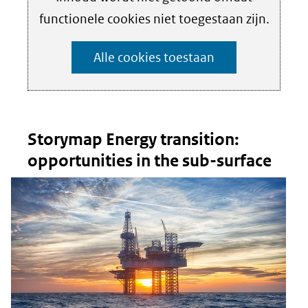
nieuw
Cookies
kan
functionele cookies niet toegestaan zijn.
venster)
instellen
het
(verwijst
Alle cookies toestaan
gebruik
naar
van
een
cookies
andere
op
website)
Storymap Energy transition:
deze
opportunities in the sub-surface
website
worden
toegestaan
of
geweigerd.