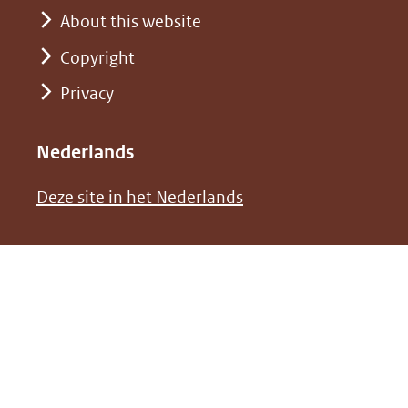
venster)
een
naar
About this website
(verwijst
andere
een
Copyright
naar
website)
andere
een
Privacy
website)
andere
website)
Nederlands
(opent
Deze site in het Nederlands
in
nieuw
venster)
(verwijst
naar
een
andere