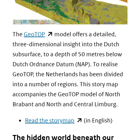
een
andere
website)
(opent
The
GeoTOP
model offers a detailed,
in
three-dimensional insight into the Dutch
nieuw
subsurface, to a depth of 50 metres below
venster)
Dutch Ordnance Datum (NAP). To realise
(verwijst
GeoTOP, the Netherlands has been divided
naar
into a number of regions. This story map
een
accompanies the GeoTOP model of North
andere
Brabant and North and Central Limburg.
website)
(opent
Read the storymap
(in English)
in
The hidden world beneath our