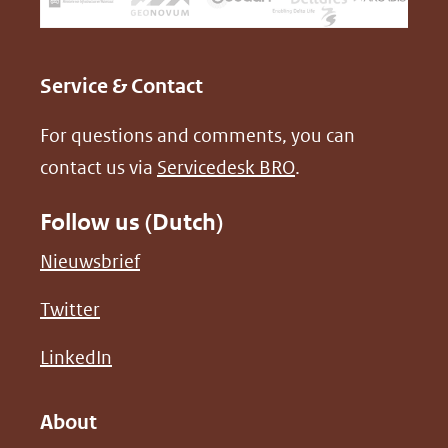
venster)
b
e
(verwijst
o
d
naar
o
I
Service & Contact
een
k
n
For questions and comments, you can
(opent
(opent
andere
contact us via
Servicedesk BRO
.
in
in
website)
nieuw
nieuw
Follow us (Dutch)
venster)
venster)
(verwijst
(verwijst
(opent
Nieuwsbrief
naar
naar
in
(opent
Twitter
een
een
nieuw
in
andere
andere
(opent
venster)
LinkedIn
nieuw
website)
website)
in
(verwijst
venster)
nieuw
naar
About
(verwijst