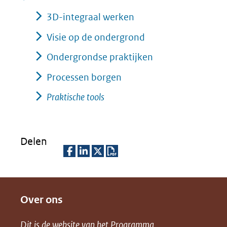
3D-integraal werken
Visie op de ondergrond
Ondergrondse praktijken
Processen borgen
Praktische tools
Delen
D
D
D
D
e
e
e
o
Over ons
l
l
l
w
e
e
e
n
Dit is de website van het
Programma