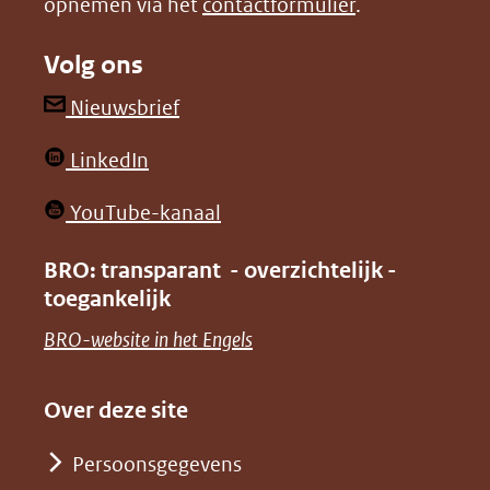
opnemen via het
contactformulier
.
(verwijst
(verwijst
naar
naar
Volg ons
een
een
andere
andere
(opent
Nieuwsbrief
website)
website)
in
(opent
LinkedIn
nieuw
in
venster)
(opent
YouTube-kanaal
nieuw
(verwijst
in
venster)
BRO: transparant - overzichtelijk -
naar
nieuw
toegankelijk
(verwijst
een
venster)
naar
(opent
BRO-website in het Engels
andere
(verwijst
een
in
website)
naar
andere
nieuw
Over deze site
een
website)
venster)
andere
Persoonsgegevens
(verwijst