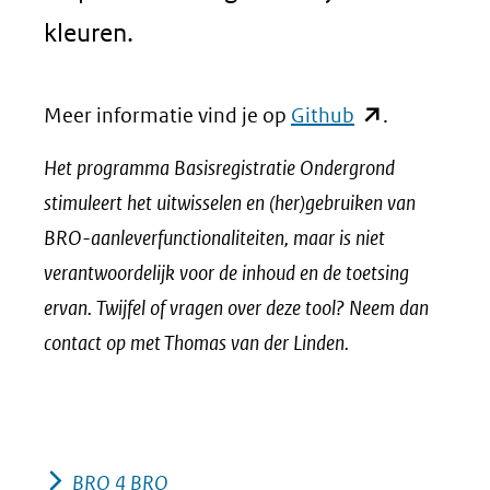
kleuren.
(opent
Meer informatie vind je op
Github
.
in
Het programma Basisregistratie Ondergrond
nieuw
stimuleert het uitwisselen en (her)gebruiken van
venster)
BRO-aanleverfunctionaliteiten, maar is niet
(verwijst
verantwoordelijk voor de inhoud en de toetsing
naar
ervan. Twijfel of vragen over deze tool? Neem dan
een
contact op met Thomas van der Linden.
andere
website)
BRO 4 BRO