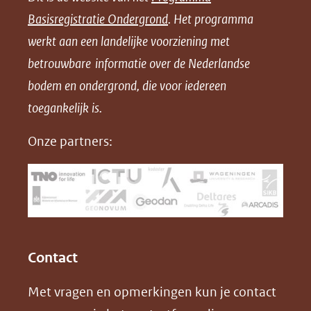
n
n
n
l
Basisregistratie Ondergrond
. Het programma
o
o
o
o
werkt aan een landelijke voorziening met
p
p
p
a
betrouwbare informatie over de Nederlandse
F
L
X
d
bodem en ondergrond, die voor iedereen
(opent
a
i
P
in
toegankelijk is.
c
n
D
nieuw
e
k
F
Onze partners:
venster)
b
e
(verwijst
o
d
naar
o
I
een
k
n
(opent
(opent
andere
in
in
website)
Contact
nieuw
nieuw
Met vragen en opmerkingen kun je contact
venster)
venster)