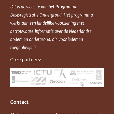
e
e
e
n
Dit is de website van het
Programma
n
n
n
l
Basisregistratie Ondergrond
. Het programma
o
o
o
o
werkt aan een landelijke voorziening met
p
p
p
a
betrouwbare informatie over de Nederlandse
F
L
X
d
bodem en ondergrond, die voor iedereen
(opent
a
i
P
in
toegankelijk is.
c
n
D
nieuw
e
k
F
Onze partners:
venster)
b
e
(verwijst
o
d
naar
o
I
een
k
n
(opent
(opent
andere
in
in
website)
Contact
nieuw
nieuw