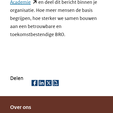
(opent
Academie
en deel dit bericht binnen je
in
organisatie. Hoe meer mensen de basis
nieuw
begrijpen, hoe sterker we samen bouwen
venster)
aan een betrouwbare en
(verwijst
toekomstbestendige BRO.
naar
een
andere
website)
Delen
D
D
D
D
e
e
e
o
Over ons
l
l
l
w