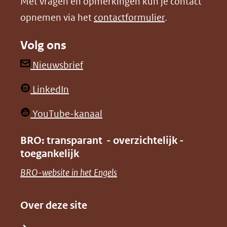
Met vragen en opmerkingen kun je contact
venster)
venster)
opnemen via het
contactformulier
.
(verwijst
(verwijst
naar
naar
Volg ons
een
een
andere
andere
(opent
Nieuwsbrief
website)
website)
in
(opent
LinkedIn
nieuw
in
venster)
(opent
YouTube-kanaal
nieuw
(verwijst
in
venster)
BRO: transparant - overzichtelijk -
naar
nieuw
toegankelijk
(verwijst
een
venster)
naar
(opent
BRO-website in het Engels
andere
(verwijst
een
in
website)
naar
andere
nieuw
Over deze site
een
website)
venster)
andere